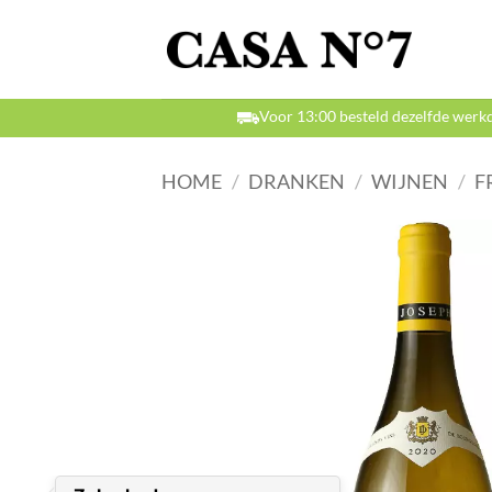
Ga
naar
inhoud
Voor 13:00 besteld dezelfde werk
HOME
/
DRANKEN
/
WIJNEN
/
F