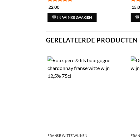
Gewaardeerd
Gew
22,00
15,
5
uit 5
5
ui
IN WINKELWAGEN
GERELATEERDE PRODUCTEN
EN
FRANSE WITTE WIJNEN
FRAN