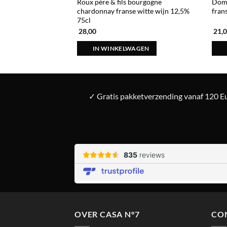
saumur brut blanc
Roux père & fils bourgogne
Doma
13,5% 75cl
chardonnay franse witte wijn 12,5%
fran
75cl
28,00
21,
AGEN
IN WINKELWAGEN
✓ Gratis pakketverzending vanaf 120 Eu
OVER CASA N°7
CO