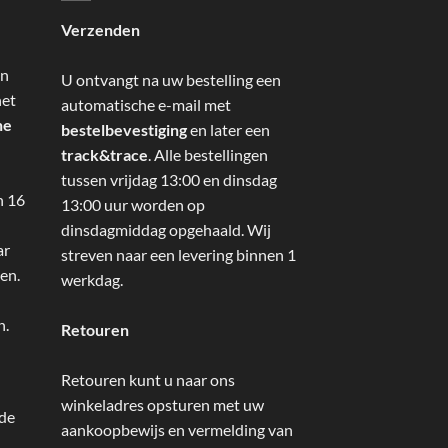
Verzenden
an
U ontvangt na uw bestelling een
het
automatische e-mail met
ne
bestelbevestiging
en later een
track&trace
. Alle bestellingen
tussen vrijdag 13:00 en dinsdag
n 16
13:00 uur worden op
dinsdagmiddag opgehaald. Wij
ar
streven naar een levering binnen 1
en.
werkdag.
n.
Retouren
Retouren kunt u naar ons
winkeladres opsturen met uw
 de
aankoopbewijs en vermelding van