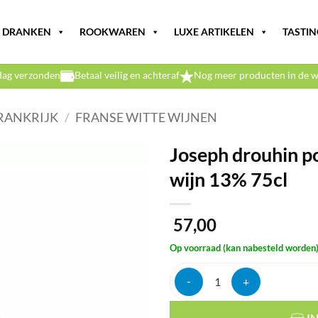
DRANKEN
ROOKWAREN
LUXE ARTIKELEN
TASTIN
dag verzonden
Betaal veilig en achteraf
Nog meer producten in de w
RANKRIJK
/
FRANSE WITTE WIJNEN
Joseph drouhin po
wijn 13% 75cl
57,00
Op voorraad (kan nabesteld worden
Joseph drouhin pouilly-fuissé fr
I