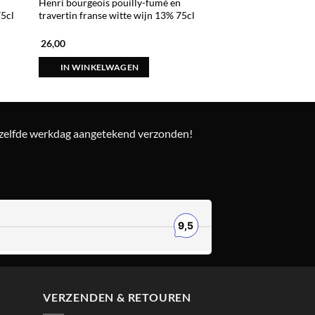
Henri bourgeois pouilly-fumé en
75cl
travertin franse witte wijn 13% 75cl
26,00
IN WINKELWAGEN
ezelfde werkdag aangetekend verzonden!
VERZENDEN & RETOUREN