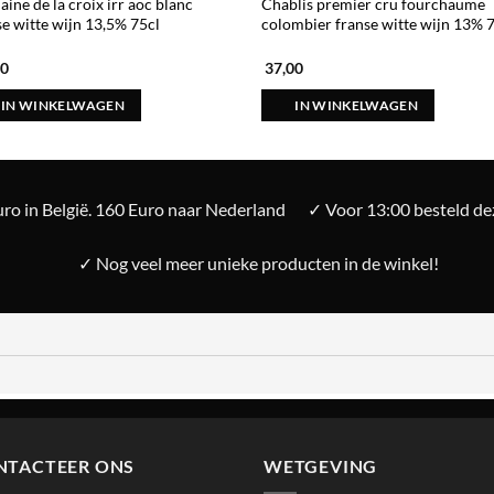
ine de la croix irr aoc blanc
Chablis premier cru fourchaume
se witte wijn 13,5% 75cl
colombier franse witte wijn 13% 
00
37,00
IN WINKELWAGEN
IN WINKELWAGEN
ro in België. 160 Euro naar Nederland
✓ Voor 13:00 besteld d
✓ Nog veel meer unieke producten in de winkel!
NTACTEER ONS
WETGEVING