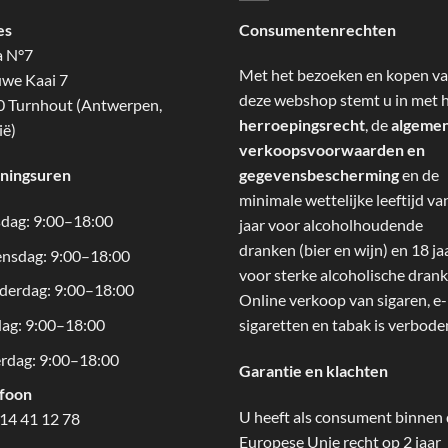
es
Consumentenrechten
a N°7
Met het bezoeken en kopen v
we Kaai 7
deze webshop stemt u in met 
 Turnhout (Antwerpen,
herroepingsrecht
, de
algeme
ië)
verkoopsvoorwaarden en
ningsuren
gegevensbescherming
en de
minimale wettelijke leeftijd va
dag: 9:00–18:00
jaar voor alcoholhoudende
dranken (bier en wijn) en 18 ja
nsdag: 9:00–18:00
voor sterke alcoholische drank
derdag: 9:00–18:00
Online verkoop van sigaren, e-
dag: 9:00–18:00
sigaretten en tabak is verbode
rdag: 9:00–18:00
Garantie en klachten
efoon
U heeft als consument binnen
14 41 12 78
Europese Unie recht op 2 jaar