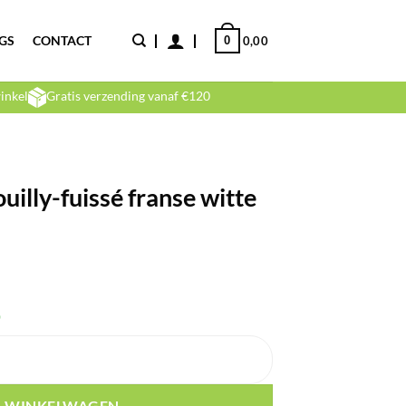
GS
CONTACT
0
0,00
inkel
Gratis verzending vanaf €120
uilly-fuissé franse witte
)
anse witte wijn 13% 75cl aantal
N WINKELWAGEN