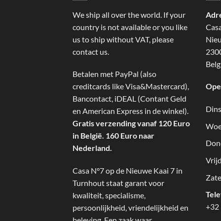
We ship all over the world. If your
Adr
country is not available or you like
Cas
us to ship without VAT, please
Nieu
contact us.
2300
Belg
Betalen met PayPal (also
creditcards like Visa&Mastercard),
Ope
Bancontact, iDEAL (Contant Geld
Dins
en American Express in de winkel).
Gratis verzending vanaf 120 Euro
Woe
in België. 160 Euro naar
Don
Nederland.
Vrij
Casa N°7 op de Nieuwe Kaai 7 in
Zate
Turnhout staat garant voor
Tel
kwaliteit, specialisme,
+32 
persoonlijkheid, vriendelijkheid en
beleving. Een zaak waar