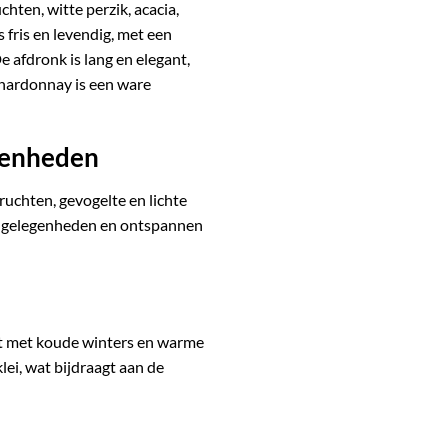
hten, witte perzik, acacia,
 fris en levendig, met een
 afdronk is lang en elegant,
Chardonnay is een ware
egenheden
vruchten, gevogelte en lichte
ke gelegenheden en ontspannen
at met koude winters en warme
ei, wat bijdraagt aan de