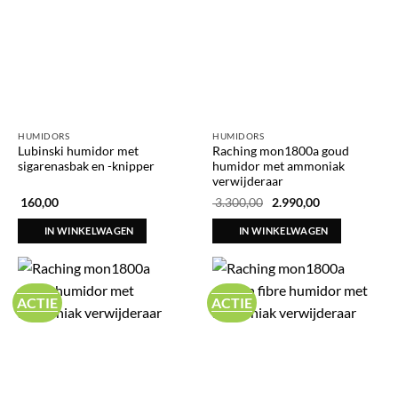
HUMIDORS
HUMIDORS
Lubinski humidor met
Raching mon1800a goud
sigarenasbak en -knipper
humidor met ammoniak
verwijderaar
Oorspronkelijke
Huidige
160,00
3.300,00
2.990,00
prijs
prijs
was:
is:
IN WINKELWAGEN
IN WINKELWAGEN
€ 3.300,00.
€ 2.990,00.
ACTIE
ACTIE