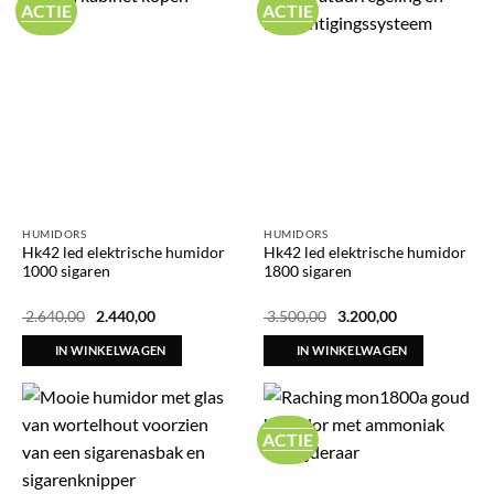
ACTIE
ACTIE
HUMIDORS
HUMIDORS
Hk42 led elektrische humidor
Hk42 led elektrische humidor
1000 sigaren
1800 sigaren
Oorspronkelijke
Huidige
Oorspronkelijke
Huidige
2.640,00
2.440,00
3.500,00
3.200,00
prijs
prijs
prijs
prijs
was:
is:
was:
is:
IN WINKELWAGEN
IN WINKELWAGEN
€ 2.640,00.
€ 2.440,00.
€ 3.500,00.
€ 3.200,00.
ACTIE