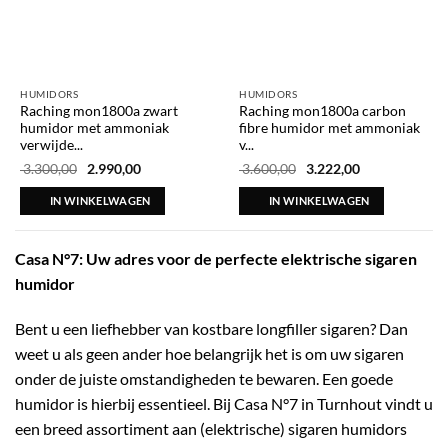
HUMIDORS
HUMIDORS
Raching mon1800a zwart
Raching mon1800a carbon
humidor met ammoniak
fibre humidor met ammoniak
verwijde...
v...
Oorspronkelijke
Huidige
Oorspronkelijke
Huidige
3.300,00
2.990,00
3.600,00
3.222,00
prijs
prijs
prijs
prijs
was:
is:
was:
is:
IN WINKELWAGEN
IN WINKELWAGEN
€ 3.300,00.
€ 2.990,00.
€ 3.600,00.
€ 3.222,00.
Casa N°7: Uw adres voor de perfecte elektrische sigaren
humidor
Bent u een liefhebber van kostbare longfiller sigaren? Dan
weet u als geen ander hoe belangrijk het is om uw sigaren
onder de juiste omstandigheden te bewaren. Een goede
humidor is hierbij essentieel. Bij Casa N°7 in Turnhout vindt u
een breed assortiment aan (elektrische) sigaren humidors