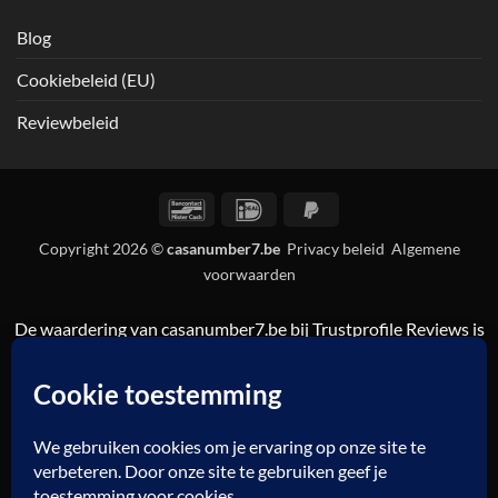
Blog
Cookiebeleid (EU)
Reviewbeleid
Bancontact
IDeal
PayPal
2
Copyright 2026 ©
casanumber7.be
Privacy beleid
Algemene
voorwaarden
De waardering van casanumber7.be bij
Trustprofile Reviews
is
9.5/10 gebaseerd op 837 reviews.