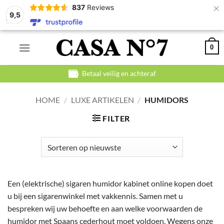
×
837
Reviews
9,5
Ga
0
naar
inhoud
Betaal veilig en achteraf
HOME
/
LUXE ARTIKELEN
/
HUMIDORS
FILTER
Een (elektrische) sigaren humidor kabinet online kopen doet
u bij een sigarenwinkel met vakkennis. Samen met u
bespreken wij uw behoefte en aan welke voorwaarden de
humidor met Spaans cederhout moet voldoen. Wegens onze