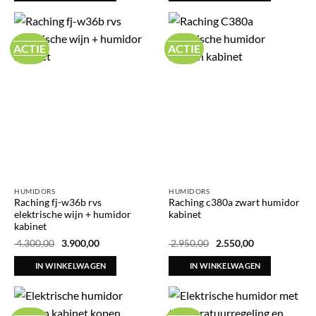
ACTIE
ACTIE
HUMIDORS
HUMIDORS
Raching fj-w36b rvs
Raching c380a zwart humidor
elektrische wijn + humidor
kabinet
kabinet
Oorspronkelijke
Huidige
Oorspronkelijke
Huidige
4.300,00
3.900,00
2.950,00
2.550,00
prijs
prijs
prijs
prijs
was:
is:
was:
is:
IN WINKELWAGEN
IN WINKELWAGEN
€ 4.300,00.
€ 3.900,00.
€ 2.950,00.
€ 2.550,00.