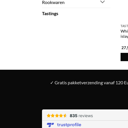
Rookwaren
Tastings
TAS
Whis
isla
27,
✓ Gratis pakketverzending vanaf 120 Eu