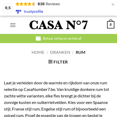
×
836
Reviews
9,5
Ga
0
naar
inhoud
Betaal veilig en achteraf
HOME
/
DRANKEN
/
RUM
FILTER
Laat je verleiden door de warmte en rijkdom van onze rum
selectie op CasaNumber7.be. Van kruidige donkere rum tot
zachte witte varianten, elke fles brengt je dichter bij de
zonnige kusten en suikerrietvelden. Kies voor een Spaanse
stijl, Franse stijl rum, Engelse stijl rum of bijvoorbeeld een
spiced rum. Proef de essentie van de tropen en bestel je