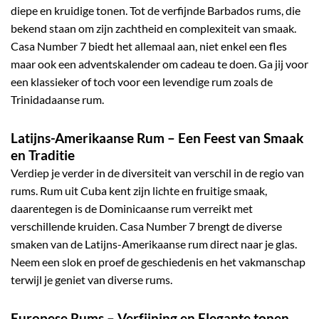
diepe en kruidige tonen. Tot de verfijnde
Barbados rums
, die
bekend staan om zijn zachtheid en complexiteit van smaak.
Casa Number 7 biedt het allemaal aan, niet enkel een fles
maar ook een
adventskalender
om cadeau te doen. Ga jij voor
een klassieker of toch voor een levendige rum zoals de
Trinidadaanse rum.
Latijns-Amerikaanse Rum
– Een Feest van Smaak
en Traditie
Verdiep je verder in de diversiteit van verschil in de regio van
rums. Rum uit Cuba kent zijn lichte en fruitige smaak,
daarentegen is
de Dominicaanse rum
verreikt met
verschillende kruiden. Casa Number 7 brengt de diverse
smaken van de Latijns-Amerikaanse rum direct naar je
glas
.
Neem een slok en proef de geschiedenis en het vakmanschap
terwijl je geniet van
diverse rums
.
Europese Rums – Verfijning en Elegante tonen