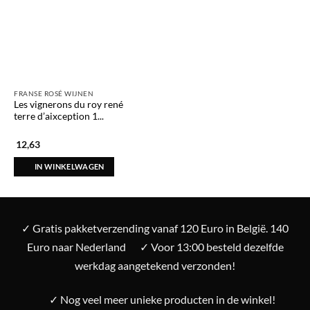
FRANSE ROSÉ WIJNEN
Les vignerons du roy rené
terre d’aixception 1...
12,63
IN WINKELWAGEN
✓ Gratis pakketverzending vanaf 120 Euro in België. 140
Euro naar Nederland
✓ Voor 13:00 besteld dezelfde
werkdag aangetekend verzonden!
✓ Nog veel meer unieke producten in de winkel!