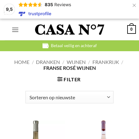
×
835
Reviews
9,5
Ga
0
naar
inhoud
Betaal veilig en achteraf
HOME
/
DRANKEN
/
WIJNEN
/
FRANKRIJK
/
FRANSE ROSÉ WIJNEN
FILTER