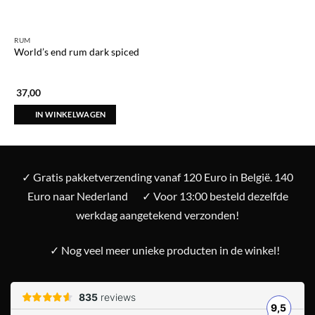
RUM
World’s end rum dark spiced
37,00
IN WINKELWAGEN
✓ Gratis pakketverzending vanaf 120 Euro in België. 140
Euro naar Nederland
✓ Voor 13:00 besteld dezelfde
werkdag aangetekend verzonden!
✓ Nog veel meer unieke producten in de winkel!