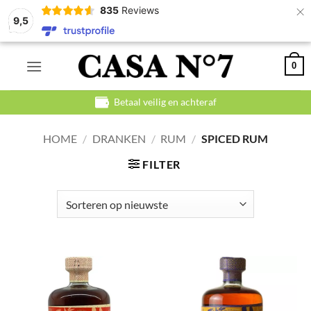
×
835
Reviews
9,5
Ga
0
naar
inhoud
Betaal veilig en achteraf
HOME
/
DRANKEN
/
RUM
/
SPICED RUM
FILTER