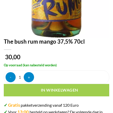
The bush rum mango 37,5% 70cl
30,00
Op voorraad (kan nabesteld worden)
The bush rum mango 37,5% 70cl aantal
IN WINKELWAGEN
✓
Gratis
pakketverzending vanaf 120 Euro
✓
13:00
Voor
besteld op werkdagen? De volgende dag in