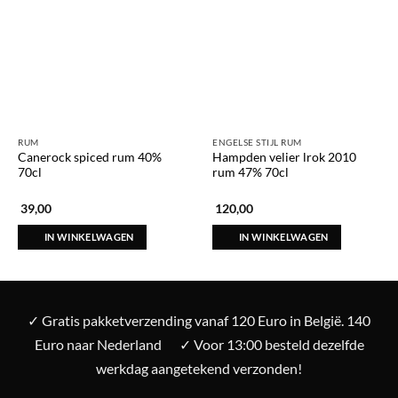
RUM
ENGELSE STIJL RUM
Canerock spiced rum 40%
Hampden velier lrok 2010
70cl
rum 47% 70cl
39,00
120,00
IN WINKELWAGEN
IN WINKELWAGEN
✓ Gratis pakketverzending vanaf 120 Euro in België. 140
Euro naar Nederland
✓ Voor 13:00 besteld dezelfde
werkdag aangetekend verzonden!