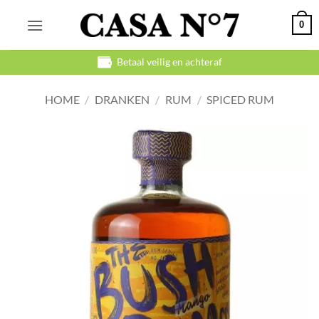
Ga
0
naar
inhoud
Betaal veilig en achteraf
HOME
/
DRANKEN
/
RUM
/
SPICED RUM