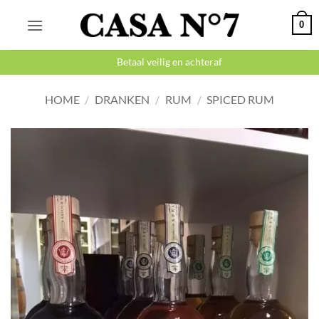
Ga
0
naar
inhoud
Betaal veilig en achteraf
HOME
/
DRANKEN
/
RUM
/
SPICED RUM