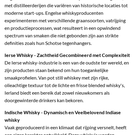
met distilleerderijen die variëren van historische locaties tot
moderne start-ups. Engelse whiskyproducenten
experimenteren met verschillende graansoorten, vatrijping
en productieprocessen, wat resulteert in een opwindend
spectrum van smaken die niet gebonden zijn aan strikte
definities zoals hun Schotse tegenhangers.
Ierse Whisky
- Zachtheid Gecombineerd met Complexiteit
De Ierse whisky-industrie is een van de oudste ter wereld, en
zijn producten staan bekend om hun toegankelijke
smaakprofielen. Van pot still whiskey met zijn rijke,
olieachtige textuur tot de lichte en frisse blended whisky's,
Ierland biedt een bereik dat zowel nieuwkomers als
doorgewinterde drinkers kan bekoren.
Indische Whisky
- Dynamisch en Veelbelovend Indiase
whisky
Vaak geproduceerd in een klimaat dat rijping versnelt, heeft
een eigen karakter ontwikkeld. Deze whisky's worden