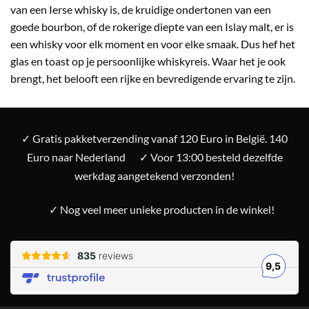
van een Ierse whisky is, de kruidige ondertonen van een
goede bourbon, of de rokerige diepte van een Islay malt, er is
een whisky voor elk moment en voor elke smaak. Dus hef het
glas en toast op je persoonlijke whiskyreis. Waar het je ook
brengt, het belooft een rijke en bevredigende ervaring te zijn.
✓ Gratis pakketverzending vanaf 120 Euro in België. 140
Euro naar Nederland
✓ Voor 13:00 besteld dezelfde
werkdag aangetekend verzonden!
✓ Nog veel meer unieke producten in de winkel!