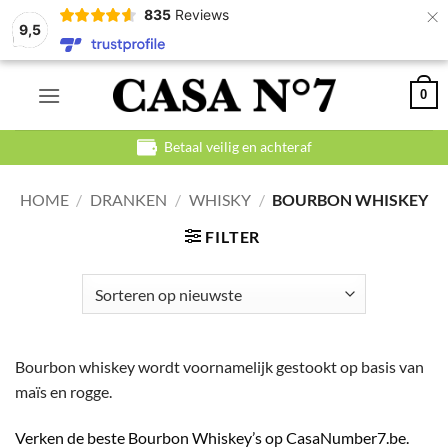
×
835
Reviews
9,5
Ga
0
naar
inhoud
Betaal veilig en achteraf
HOME
/
DRANKEN
/
WHISKY
/
BOURBON WHISKEY
FILTER
Bourbon whiskey wordt voornamelijk gestookt op basis van
maïs en rogge.
Verken de beste Bourbon Whiskey’s op CasaNumber7.be.