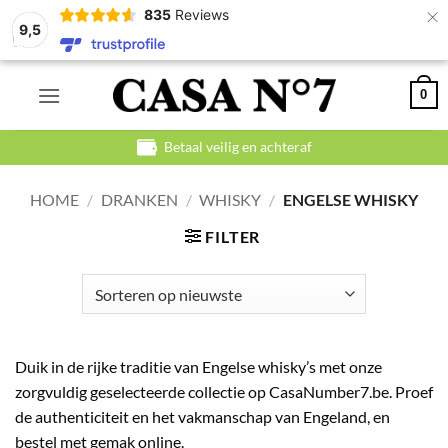
×
835
Reviews
9,5
Ga
0
naar
inhoud
Betaal veilig en achteraf
HOME
/
DRANKEN
/
WHISKY
/
ENGELSE WHISKY
FILTER
Duik in de rijke traditie van Engelse whisky’s met onze
zorgvuldig geselecteerde collectie op CasaNumber7.be. Proef
de authenticiteit en het vakmanschap van Engeland, en
bestel met gemak online.