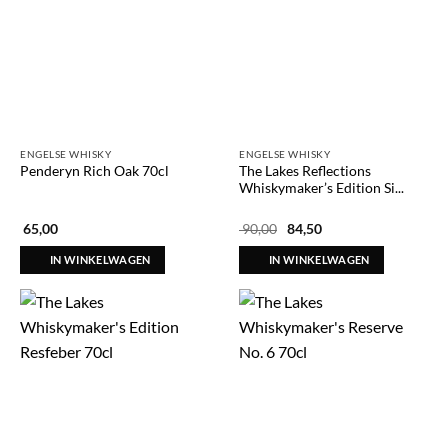
ENGELSE WHISKY
ENGELSE WHISKY
The Lakes Reflections
Penderyn Rich Oak 70cl
Whiskymaker’s Edition Si...
Oorspronkelijke
Huidige
65,00
90,00
84,50
prijs
prijs
was:
is:
IN WINKELWAGEN
IN WINKELWAGEN
€ 90,00.
€ 84,50.