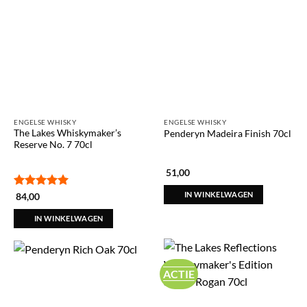
ENGELSE WHISKY
ENGELSE WHISKY
The Lakes Whiskymaker’s
Penderyn Madeira Finish 70cl
Reserve No. 7 70cl
51,00
IN WINKELWAGEN
Gewaardeerd
84,00
5
uit 5
IN WINKELWAGEN
ACTIE