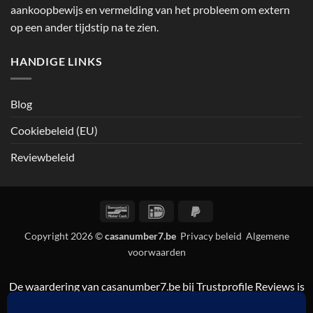
aankoopbewijs en vermelding van het probleem om extern
op een ander tijdstip na te zien.
HANDIGE LINKS
Blog
Cookiebeleid (EU)
Reviewbeleid
Bancontact
IDeal
PayPal
2
Copyright 2026 ©
casanumber7.be
Privacy beleid
Algemene
voorwaarden
De waardering van casanumber7.be bij
Trustprofile Reviews
is
9.5/10 gebaseerd op 835 reviews.