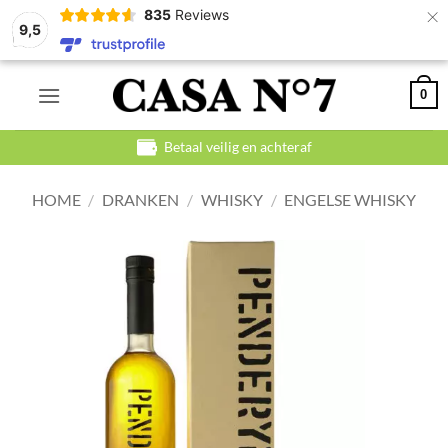
×
835
Reviews
9,5
Ga
0
naar
inhoud
Betaal veilig en achteraf
HOME
/
DRANKEN
/
WHISKY
/
ENGELSE WHISKY