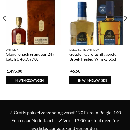
WHISKY
BELGISCHE WHISKY
Glendronach grandeur 24y
Gouden Carolus Blaasveld
batch 6 48,9% 70cl
Broek Peated Whisky 50cl
1.495,00
46,50
IN WINKELWAGEN
IN WINKELWAGEN
✓ Gratis pakketverzending vanaf 120 Euro in België. 140
Euro naar Nederland
✓ Voor 13:00 besteld dezelfde
werkdag aangetekend verzonden!