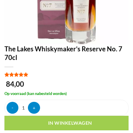
The Lakes Whiskymaker’s Reserve No. 7
70cl
Gewaardeerd
1
84,00
5
op 5
gebaseerd
Op voorraad (kan nabesteld worden)
op
klant
waardering
The Lakes Whiskymaker's Reserve No. 7 70cl aantal
IN WINKELWAGEN