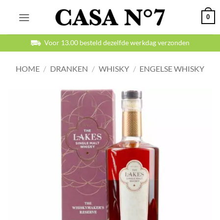
Ga
0
naar
inhoud
Betaal veilig en achteraf
HOME
/
DRANKEN
/
WHISKY
/
ENGELSE WHISKY