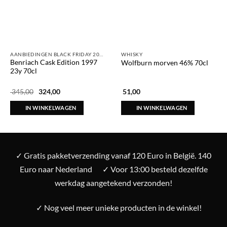
AANBIEDINGEN BLACK FRIDAY 2025
WHISKY
Benriach Cask Edition 1997
Wolfburn morven 46% 70cl
23y 70cl
Oorspronkelijke
Huidige
345,00
324,00
51,00
prijs
prijs
was:
is:
IN WINKELWAGEN
IN WINKELWAGEN
€ 345,00.
€ 324,00.
✓ Gratis pakketverzending vanaf 120 Euro in België. 140
Euro naar Nederland
✓ Voor 13:00 besteld dezelfde
werkdag aangetekend verzonden!
✓ Nog veel meer unieke producten in de winkel!