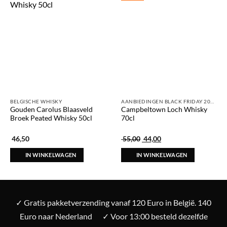
BELGISCHE WHISKY
AANBIEDINGEN BLACK FRIDAY 2025
Gouden Carolus Blaasveld
Campbeltown Loch Whisky
Broek Peated Whisky 50cl
70cl
Oorspronkelijke
Huidige
46,50
55,00
44,00
prijs
prijs
was:
is:
IN WINKELWAGEN
IN WINKELWAGEN
€ 55,00.
€ 44,00.
✓ Gratis pakketverzending vanaf 120 Euro in België. 140
Euro naar Nederland
✓ Voor 13:00 besteld dezelfde