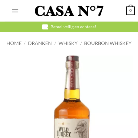
Ga
0
naar
inhoud
Betaal veilig en achteraf
HOME
/
DRANKEN
/
WHISKY
/
BOURBON WHISKEY