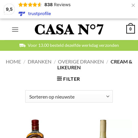
×
838
Reviews
9,5
Ga
0
naar
inhoud
Betaal veilig en achteraf
HOME
/
DRANKEN
/
OVERIGE DRANKEN
/
CREAM &
LIKEUREN
FILTER