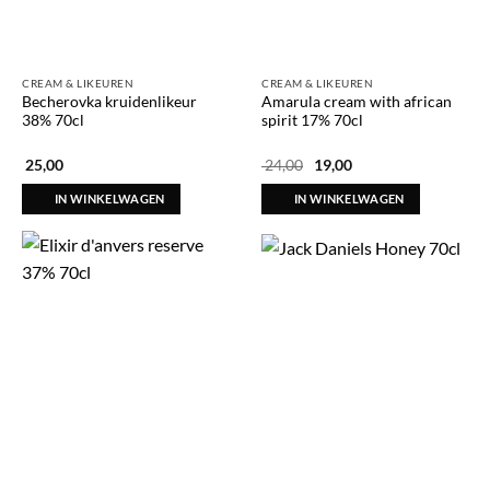
CREAM & LIKEUREN
CREAM & LIKEUREN
Becherovka kruidenlikeur
Amarula cream with african
38% 70cl
spirit 17% 70cl
Oorspronkelijke
Huidige
25,00
24,00
19,00
prijs
prijs
was:
is:
IN WINKELWAGEN
IN WINKELWAGEN
€ 24,00.
€ 19,00.