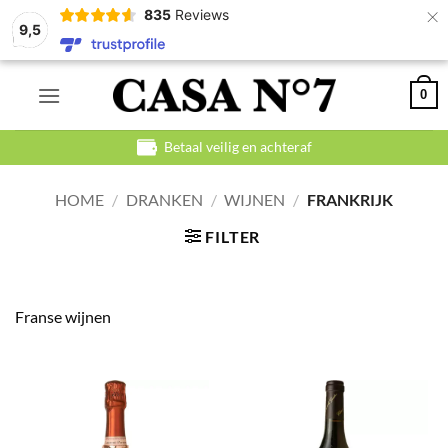
×
835
Reviews
9,5
Ga
0
naar
inhoud
Betaal veilig en achteraf
HOME
/
DRANKEN
/
WIJNEN
/
FRANKRIJK
FILTER
Franse wijnen