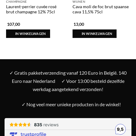
CHAMPAGNE
WIJNEN
Laurent-perrier cuvée rosé
Cava moli de foc brut spaanse
brut champagne 12% 75cl
cava 11,5% 75cl
107,00
13,00
IN WINKELWAGEN
IN WINKELWAGEN
✓ Gratis pakketverzending vanaf 120 Euro in België. 140
Euro naar Nederland
✓ Voor 13:00 besteld dezelfde
werkdag aangetekend verzonden!
✓ Nog veel meer unieke producten in de winkel!