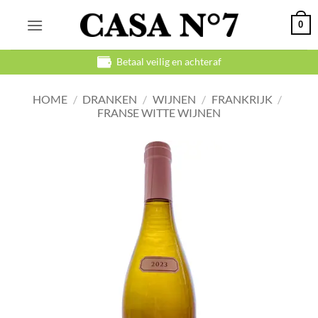
Ga
0
naar
inhoud
Betaal veilig en achteraf
HOME
/
DRANKEN
/
WIJNEN
/
FRANKRIJK
/
FRANSE WITTE WIJNEN