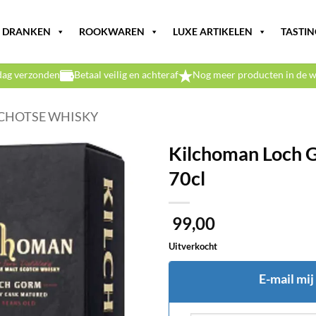
DRANKEN
ROOKWAREN
LUXE ARTIKELEN
TASTIN
dag verzonden
Betaal veilig en achteraf
Nog meer producten in de w
CHOTSE WHISKY
Kilchoman Loch 
70cl
99,00
Uitverkocht
E-mail mij