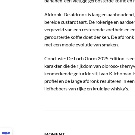
bananen, een vleugje geroosterde koffie en 
Afdronk: De afdronk is lang en aanhoudend,
bereide custardtaart. De rokerige en aardse
vergezeld van een resterende zoetheid en een
geroosterde koffie doet denken. De afdronk i
met een mooie evolutie van smaken.
Conclusie: De Loch Gorm 2025 Edition is e
karakter, die de rijkdom van oloroso-sherr
kenmerkende geturfde stijl van Kilchoman.
profiel en de lange afdronk resulteren in e
liefhebbers van rijke en kruidige whisky’s.
MOMENT