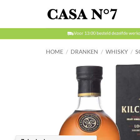
Ga
naar
inhoud
Voor 13:00 besteld dezelfde werk
HOME
/
DRANKEN
/
WHISKY
/
S