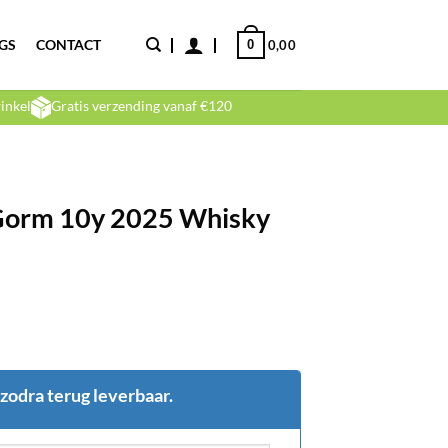
GS
CONTACT
0
0,00
inkel
Gratis verzending vanaf €120
Gorm 10y 2025 Whisky
 zodra terug leverbaar.