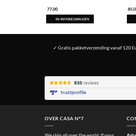
77,00
85,
IN WINKELWAGEN
✓ Gratis pakketverzending vanaf 120 Eu
OVER CASA N°7
CO
We ship all over the world. If your
Adr