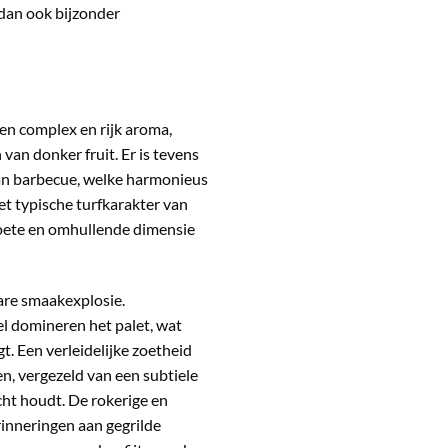
 dan ook bijzonder
n complex en rijk aroma,
van donker fruit. Er is tevens
an barbecue, welke harmonieus
t typische turfkarakter van
oete en omhullende dimensie
are smaakexplosie.
l domineren het palet, wat
t. Een verleidelijke zoetheid
n, vergezeld van een subtiele
cht houdt. De rokerige en
rinneringen aan gegrilde