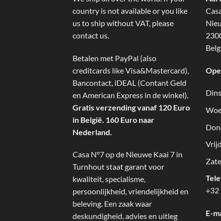
country is not available or you like
Cas
us to ship without VAT, please
Nieu
contact us.
2300
Belg
Betalen met PayPal (also
creditcards like Visa&Mastercard),
Ope
Bancontact, iDEAL (Contant Geld
Dins
en American Express in de winkel).
Gratis verzending vanaf 120 Euro
Woe
in België. 160 Euro naar
Don
Nederland.
Vrij
Casa N°7 op de Nieuwe Kaai 7 in
Zate
Turnhout staat garant voor
Tel
kwaliteit, specialisme,
+32 
persoonlijkheid, vriendelijkheid en
beleving. Een zaak waar
E-ma
deskundigheid, advies en uitleg