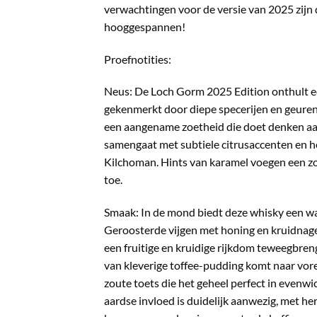
verwachtingen voor de versie van 2025 zijn
hooggespannen!
Proefnotities:
Neus: De Loch Gorm 2025 Edition onthult ee
gekenmerkt door diepe specerijen en geuren 
een aangename zoetheid die doet denken a
samengaat met subtiele citrusaccenten en he
Kilchoman. Hints van karamel voegen een z
toe.
Smaak: In de mond biedt deze whisky een w
Geroosterde vijgen met honing en kruidnage
een fruitige en kruidige rijkdom teweegbreng
van kleverige toffee-pudding komt naar vore
zoute toets die het geheel perfect in evenwi
aardse invloed is duidelijk aanwezig, met he