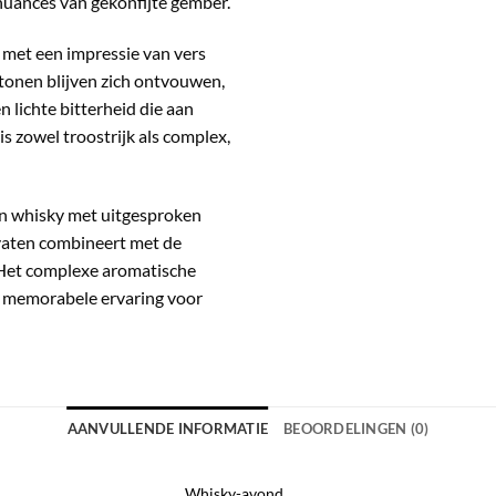
nuances van gekonfijte gember.
 met een impressie van vers
 tonen blijven zich ontvouwen,
 lichte bitterheid die aan
s zowel troostrijk als complex,
en whisky met uitgesproken
yvaten combineert met de
 Het complexe aromatische
en memorabele ervaring voor
AANVULLENDE INFORMATIE
BEOORDELINGEN (0)
Whisky-avond