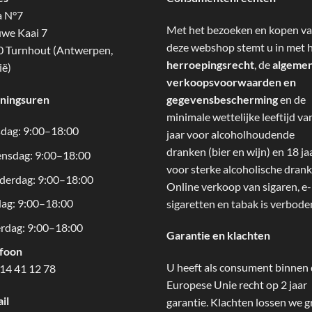
a N°7
Met het bezoeken en kopen v
we Kaai 7
deze webshop stemt u in met 
 Turnhout (Antwerpen,
herroepingsrecht
, de
algeme
ië)
verkoopsvoorwaarden en
ningsuren
gegevensbescherming
en de
minimale wettelijke leeftijd va
dag: 9:00–18:00
jaar voor alcoholhoudende
dranken (bier en wijn) en 18 ja
nsdag: 9:00–18:00
voor sterke alcoholische drank
derdag: 9:00–18:00
Online verkoop van sigaren, e-
dag: 9:00–18:00
sigaretten en tabak is verbode
rdag: 9:00–18:00
Garantie en klachten
efoon
U heeft als consument binnen
14 41 12 78
Europese Unie recht op 2 jaar
il
garantie. Klachten lossen we g