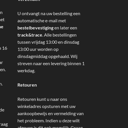
an
U ontvangt na uw bestelling een
het
automatische e-mail met
ne
bestelbevestiging
en later een
track&trace
. Alle bestellingen
tussen vrijdag 13:00 en dinsdag
n 16
13:00 uur worden op
dinsdagmiddag opgehaald. Wij
ar
streven naar een levering binnen 1
en.
werkdag.
n.
Retouren
Retouren kunt u naar ons
winkeladres opsturen met uw
 de
aankoopbewijs en vermelding van
het probleem. Indien u deze wilt
raag
afgeven is dit ook mogelijk. Graag