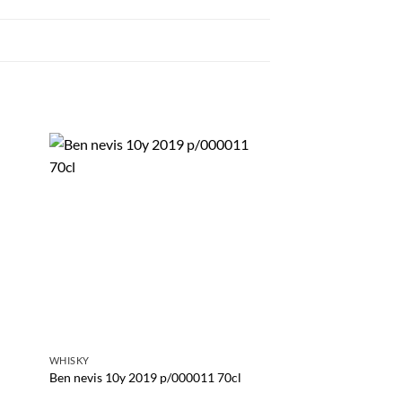
WHISKY
IERSE WHISKEY
Ben nevis 10y 2019 p/000011 70cl
Waterford Sfo Hook 