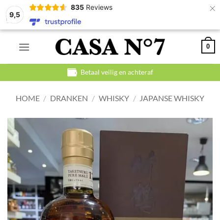
×
835
Reviews
9,5
Ga
0
naar
inhoud
Betaal veilig en achteraf
HOME
/
DRANKEN
/
WHISKY
/
JAPANSE WHISKY