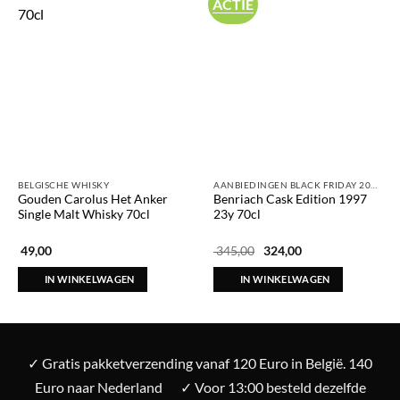
ACTIE
BELGISCHE WHISKY
AANBIEDINGEN BLACK FRIDAY 2025
Gouden Carolus Het Anker
Benriach Cask Edition 1997
Single Malt Whisky 70cl
23y 70cl
Oorspronkelijke
Huidige
49,00
345,00
324,00
prijs
prijs
was:
is:
IN WINKELWAGEN
IN WINKELWAGEN
€ 345,00.
€ 324,00.
✓ Gratis pakketverzending vanaf 120 Euro in België. 140
Euro naar Nederland
✓ Voor 13:00 besteld dezelfde