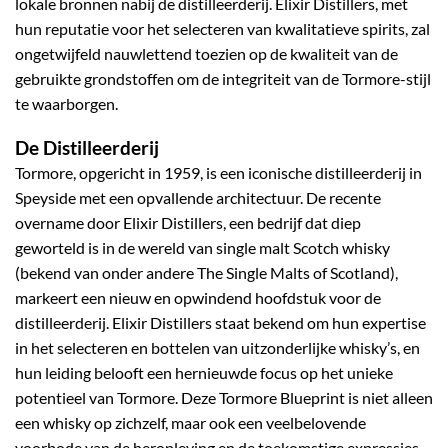
lokale bronnen nabij de distilleerderij. Elixir Distillers, met
hun reputatie voor het selecteren van kwalitatieve spirits, zal
ongetwijfeld nauwlettend toezien op de kwaliteit van de
gebruikte grondstoffen om de integriteit van de Tormore-stijl
te waarborgen.
De Distilleerderij
Tormore, opgericht in 1959, is een iconische distilleerderij in
Speyside met een opvallende architectuur. De recente
overname door Elixir Distillers, een bedrijf dat diep
geworteld is in de wereld van single malt Scotch whisky
(bekend van onder andere The Single Malts of Scotland),
markeert een nieuw en opwindend hoofdstuk voor de
distilleerderij. Elixir Distillers staat bekend om hun expertise
in het selecteren en bottelen van uitzonderlijke whisky’s, en
hun leiding belooft een hernieuwde focus op het unieke
potentieel van Tormore. Deze Tormore Blueprint is niet alleen
een whisky op zichzelf, maar ook een veelbelovende
voorbode van de heropleving en de toekomstige expressies