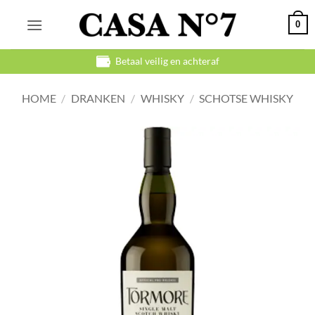
Ga
0
naar
inhoud
Betaal veilig en achteraf
HOME
/
DRANKEN
/
WHISKY
/
SCHOTSE WHISKY