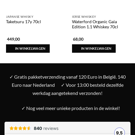
JAPANSE WHISKY
IERSE WHISKEY
Waterford Organic Gaia
Taketsuru 17y 70cl
Edition 1.1 Whiskey 70cl
449,00
68,00
IN WINKELWAGEN
IN WINKELWAGEN
✓ Gratis pakketverzending vanaf 120 Euro in België. 140
Euro naar Nederland
✓ Voor 13:00 besteld dezelfde
werkdag aangetekend verzonden!
✓ Nog veel meer unieke producten in de winkel!