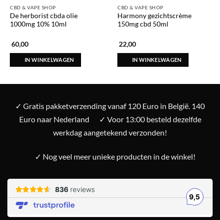
CBD & VAPE SHOP
CBD & VAPE SHOP
De herborist cbda olie
Harmony gezichtscrème
1000mg 10% 10ml
150mg cbd 50ml
60,00
22,00
IN WINKELWAGEN
IN WINKELWAGEN
✓ Gratis pakketverzending vanaf 120 Euro in België. 140
Euro naar Nederland
✓ Voor 13:00 besteld dezelfde
werkdag aangetekend verzonden!
✓ Nog veel meer unieke producten in de winkel!