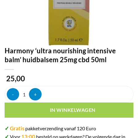
Harmony ‘ultra nourishing intensive
balm’ huidbalsem 25mg cbd 50ml
25,00
Harmony 'ultra nourishing intensive balm' huidbalsem 25mg cbd 50m
IN WINKELWAGEN
✓
Gratis
pakketverzending vanaf 120 Euro
✓
13:00
Voor
besteld op werkdagen? De volgende dag in