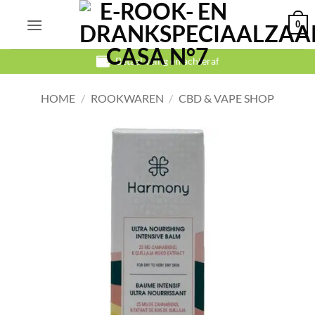
Ga
0
naar
inhoud
Betaal veilig en achteraf
HOME
/
ROOKWAREN
/
CBD & VAPE SHOP