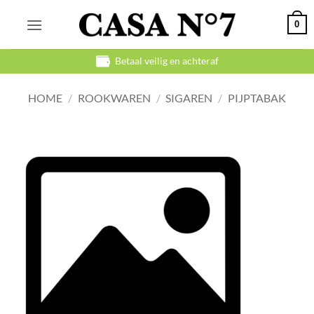
Ga
0
naar
inhoud
Betaal veilig en achteraf
HOME
/
ROOKWAREN
/
SIGAREN
/
PIJPTABAK