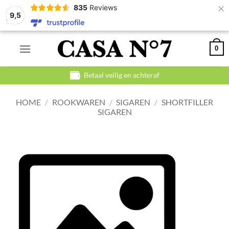
×
835
Reviews
9,5
Ga
0
naar
inhoud
Betaal veilig en achteraf
HOME
/
ROOKWAREN
/
SIGAREN
/
SHORTFILLER
SIGAREN