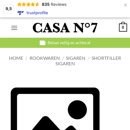
×
835
Reviews
9,5
Ga
0
naar
inhoud
Betaal veilig en achteraf
HOME
/
ROOKWAREN
/
SIGAREN
/
SHORTFILLER
SIGAREN