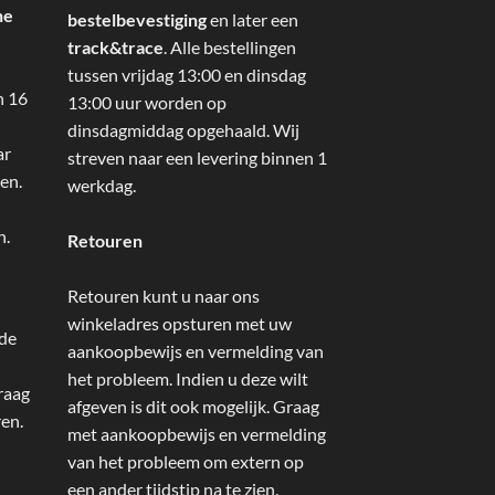
ne
bestelbevestiging
en later een
track&trace
. Alle bestellingen
tussen vrijdag 13:00 en dinsdag
n 16
13:00 uur worden op
dinsdagmiddag opgehaald. Wij
ar
streven naar een levering binnen 1
en.
werkdag.
n.
Retouren
Retouren kunt u naar ons
winkeladres opsturen met uw
 de
aankoopbewijs en vermelding van
het probleem. Indien u deze wilt
raag
afgeven is dit ook mogelijk. Graag
ren.
met aankoopbewijs en vermelding
van het probleem om extern op
een ander tijdstip na te zien.