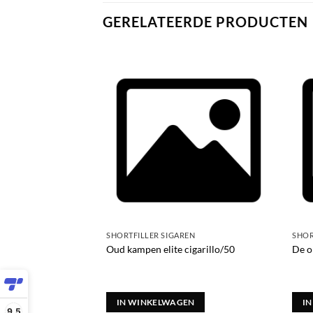
GERELATEERDE PRODUCTEN
SHORTFILLER SIGAREN
SHOR
20
Oud kampen elite cigarillo/50
De o
EN
IN WINKELWAGEN
I
9,5