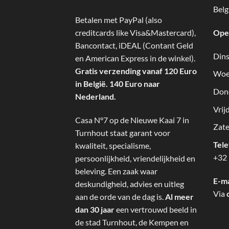
Belg
Betalen met PayPal (also
creditcards like Visa&Mastercard),
Ope
Bancontact, iDEAL (Contant Geld
Dins
en American Express in de winkel).
Gratis verzending vanaf 120 Euro
Woe
in België. 140 Euro naar
Don
Nederland.
Vrij
Casa N°7 op de Nieuwe Kaai 7 in
Zate
Turnhout staat garant voor
Tel
kwaliteit, specialisme,
+32 
persoonlijkheid, vriendelijkheid en
beleving. Een zaak waar
E-ma
deskundigheid, advies en uitleg
Via
aan de orde van de dag is.
Al meer
dan 30 jaar
een vertrouwd beeld in
de stad Turnhout, de Kempen en