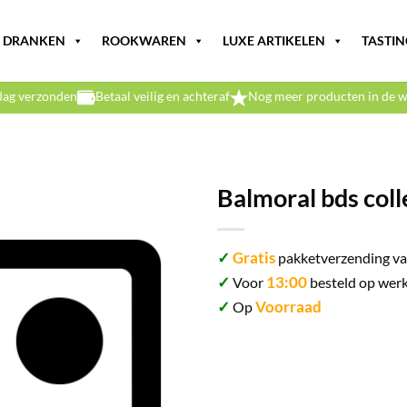
DRANKEN
ROOKWAREN
LUXE ARTIKELEN
TASTIN
dag verzonden
Betaal veilig en achteraf
Nog meer producten in de w
Balmoral bds coll
✓
Gratis
pakketverzending va
✓
13:00
Voor
besteld op werk
✓
Voorraad
Op