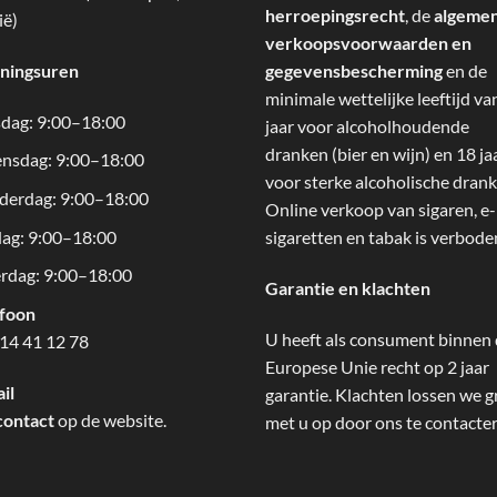
herroepingsrecht
, de
algeme
ië)
verkoopsvoorwaarden en
ningsuren
gegevensbescherming
en de
minimale wettelijke leeftijd va
dag: 9:00–18:00
jaar voor alcoholhoudende
dranken (bier en wijn) en 18 ja
nsdag: 9:00–18:00
voor sterke alcoholische drank
derdag: 9:00–18:00
Online verkoop van sigaren, e-
dag: 9:00–18:00
sigaretten en tabak is verbode
rdag: 9:00–18:00
Garantie en klachten
efoon
U heeft als consument binnen
14 41 12 78
Europese Unie recht op 2 jaar
il
garantie. Klachten lossen we g
contact
op de website.
met u op door ons te contacte