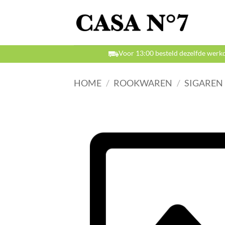
Ga
naar
inhoud
Voor 13:00 besteld dezelfde werk
HOME
/
ROOKWAREN
/
SIGAREN