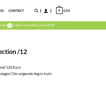
GS
CONTACT
0
0,00
inkel
Gratis verzending vanaf €120
ection /12
naf 120 Euro
dagen? De volgende dag in huis!