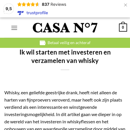
×
837
Reviews
9,5
Ga
0
naar
inhoud
Betaal veilig en achteraf
Ik wil starten met investeren en
verzamelen van whisky
Whisky, een geliefde geestrijke drank, heeft niet alleen de
harten van fijnproevers veroverd, maar heeft ook zijn plaats
verdiend als een interessante en winstgevende
investeringsmogelijkheid. In dit artikel gaan we dieper in op
de wereld van het investeren in whiskyflessen en het
opbouwen van een waardevolle verzameling door middel van