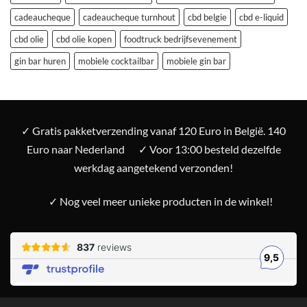
cadeaucheque
cadeaucheque turnhout
cbd belgie
cbd e-liquid
cbd olie
cbd olie kopen
foodtruck bedrijfsevenement
gin bar huren
mobiele cocktailbar
mobiele gin bar
✓ Gratis pakketverzending vanaf 120 Euro in België. 140
Euro naar Nederland
✓ Voor 13:00 besteld dezelfde
werkdag aangetekend verzonden!
✓ Nog veel meer unieke producten in de winkel!