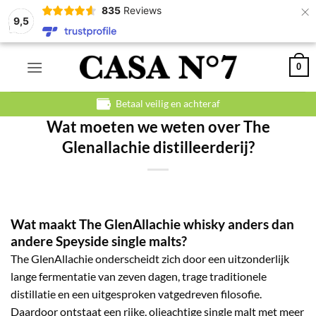
×
835
Reviews
9,5
Ga
0
naar
inhoud
Betaal veilig en achteraf
Wat moeten we weten over The
Glenallachie distilleerderij?
Wat maakt The GlenAllachie whisky anders dan
andere Speyside single malts?
The GlenAllachie onderscheidt zich door een uitzonderlijk
lange fermentatie van zeven dagen, trage traditionele
distillatie en een uitgesproken vatgedreven filosofie.
Daardoor ontstaat een rijke, olieachtige single malt met meer