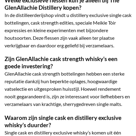
Welke exclusieve flessen kun je alleen bij The
GlenAllachie Distillery kopen?
In de distilleerderijshop vindt u distillery exclusive single cask
bottelingen, cask strength edities, speciale Meikle Tòir
expressies en kleine experimenten met bijzondere
houtsoorten. Deze flessen zijn vaak alleen ter plaatse
verkrijgbaar en daardoor erg geliefd bij verzamelaars.
Zijn GlenAllachie cask strength whisky’s een
goede investering?
GlenAllachie cask strength bottelingen hebben een sterke
reputatie dankzij hun beperkte oplages, hoogwaardige
vatselectie en uitgesproken huisstijl. Hoewel rendement
nooit gegarandeerd is, zijn ze interessant voor liefhebbers en
verzamelaars van krachtige, sherrygedreven single malts.
Waarom zijn single cask en distillery exclusive
whisky’s duurder?
Single cask en distillery exclusive whisky’s komen uit één