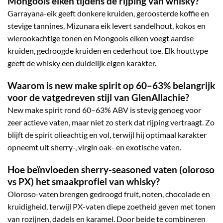
Mongools eiken tijdens de rijping van whisky?
Garrayana-eik geeft donkere kruiden, geroosterde koffie en
stevige tannines, Mizunara eik levert sandelhout, kokos en
wierookachtige tonen en Mongools eiken voegt aardse
kruiden, gedroogde kruiden en cederhout toe. Elk houttype
geeft de whisky een duidelijk eigen karakter.
Waarom is new make spirit op 60–63% belangrijk
voor de vatgedreven stijl van GlenAllachie?
New make spirit rond 60–63% ABV is stevig genoeg voor
zeer actieve vaten, maar niet zo sterk dat rijping vertraagt. Zo
blijft de spirit olieachtig en vol, terwijl hij optimaal karakter
opneemt uit sherry-, virgin oak- en exotische vaten.
Hoe beïnvloeden sherry-seasoned vaten (oloroso
vs PX) het smaakprofiel van whisky?
Oloroso-vaten brengen gedroogd fruit, noten, chocolade en
kruidigheid, terwijl PX-vaten diepe zoetheid geven met tonen
van rozijnen, dadels en karamel. Door beide te combineren