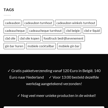
TAGS
cadeaubon
cadeaubon turnhout
cadeaubon winkels turnhout
cadeaucheque
cadeaucheque turnhout
cbd belgie
cbd e-liquid
cbd olie
cbd olie kopen
foodtruck bedrijfsevenement
gin bar huren
mobiele cocktailbar
mobiele gin bar
✓ Gratis pakketverzending vanaf 120 Euro in België. 140
Euro naar Nederland
✓ Voor 13:00 besteld dezelfde
werkdag aangetekend verzonden!
✓ Nog veel meer unieke producten in de winkel!