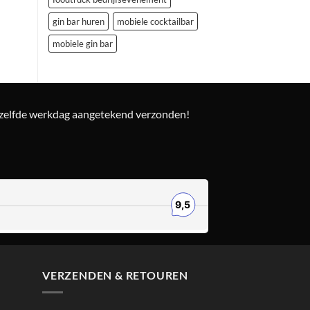
gin bar huren
mobiele cocktailbar
mobiele gin bar
ezelfde werkdag aangetekend verzonden!
VERZENDEN & RETOUREN