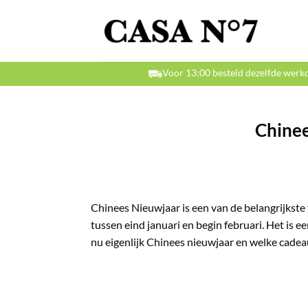
Ga
naar
inhoud
Voor 13:00 besteld dezelfde werk
Chinee
Chinees Nieuwjaar is een van de belangrijkste
tussen eind januari en begin februari. Het is een
nu eigenlijk Chinees nieuwjaar en welke cadea