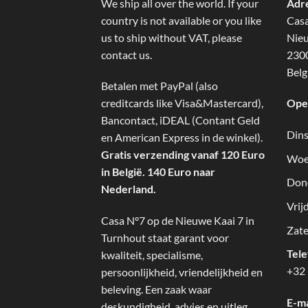
We ship all over the world. If your
Adr
country is not available or you like
Cas
us to ship without VAT, please
Nieu
contact us.
2300
Belg
Betalen met PayPal (also
creditcards like Visa&Mastercard),
Ope
Bancontact, iDEAL (Contant Geld
Dins
en American Express in de winkel).
Gratis verzending vanaf 120 Euro
Woe
in België. 140 Euro naar
Don
Nederland.
Vrij
Casa N°7 op de Nieuwe Kaai 7 in
Zate
Turnhout staat garant voor
Tel
kwaliteit, specialisme,
+32 
persoonlijkheid, vriendelijkheid en
beleving. Een zaak waar
E-ma
deskundigheid, advies en uitleg