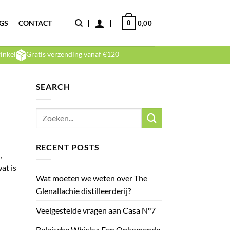
GS
CONTACT
0
0,00
inkel
Gratis verzending vanaf €120
SEARCH
RECENT POSTS
,
wat is
Wat moeten we weten over The
Glenallachie distilleerderij?
Veelgestelde vragen aan Casa N°7
Belgische Whisky: Een Opkomende