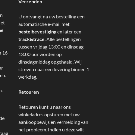
Verzenden
an
U ontvangt na uw bestelling een
het
automatische e-mail met
ne
bestelbevestiging
en later een
track&trace
. Alle bestellingen
tussen vrijdag 13:00 en dinsdag
n 16
13:00 uur worden op
dinsdagmiddag opgehaald. Wij
ar
streven naar een levering binnen 1
en.
werkdag.
n.
Retouren
Retouren kunt u naar ons
winkeladres opsturen met uw
 de
aankoopbewijs en vermelding van
het probleem. Indien u deze wilt
raag