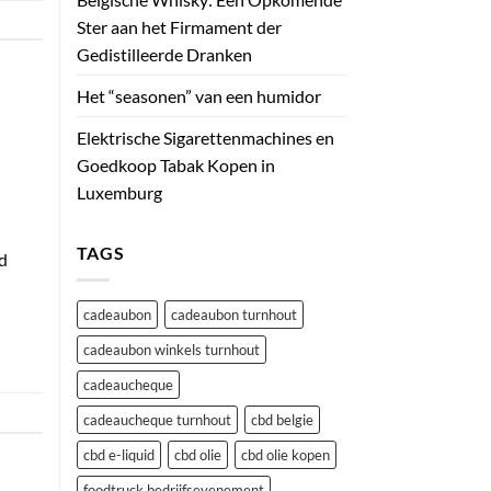
Ster aan het Firmament der
Gedistilleerde Dranken
Het “seasonen” van een humidor
Elektrische Sigarettenmachines en
Goedkoop Tabak Kopen in
Luxemburg
TAGS
nd
cadeaubon
cadeaubon turnhout
cadeaubon winkels turnhout
cadeaucheque
cadeaucheque turnhout
cbd belgie
cbd e-liquid
cbd olie
cbd olie kopen
foodtruck bedrijfsevenement