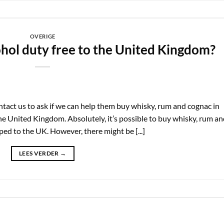
OVERIGE
ohol duty free to the United Kingdom?
ct us to ask if we can help them buy whisky, rum and cognac in
he United Kingdom. Absolutely, it’s possible to buy whisky, rum a
ed to the UK. However, there might be [...]
LEES VERDER
→