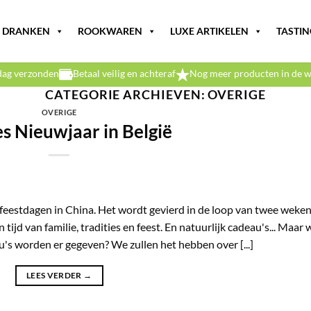
DRANKEN
ROOKWAREN
LUXE ARTIKELEN
TASTIN
dag verzonden
Betaal veilig en achteraf
Nog meer producten in de w
CATEGORIE ARCHIEVEN:
OVERIGE
OVERIGE
s Nieuwjaar in België
 feestdagen in China. Het wordt gevierd in de loop van twee weken
 tijd van familie, tradities en feest. En natuurlijk cadeau's... Maar 
u's worden er gegeven? We zullen het hebben over [...]
LEES VERDER
→