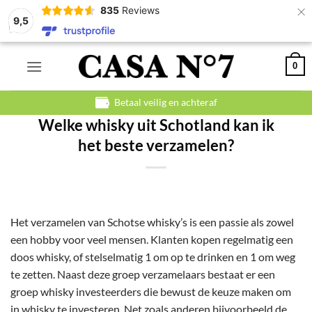
×
835
Reviews
9,5
Ga
0
naar
inhoud
Betaal veilig en achteraf
Welke whisky uit Schotland kan ik
het beste verzamelen?
Het verzamelen van Schotse whisky’s is een passie als zowel
een hobby voor veel mensen. Klanten kopen regelmatig een
doos whisky, of stelselmatig 1 om op te drinken en 1 om weg
te zetten. Naast deze groep verzamelaars bestaat er een
groep whisky investeerders die bewust de keuze maken om
in whisky te investeren. Net zoals anderen bijvoorbeeld de