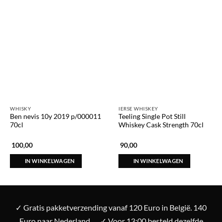
WHISKY
IERSE WHISKEY
Ben nevis 10y 2019 p/000011
Teeling Single Pot Still
70cl
Whiskey Cask Strength 70cl
100,00
90,00
IN WINKELWAGEN
IN WINKELWAGEN
✓ Gratis pakketverzending vanaf 120 Euro in België. 140
Euro naar Nederland
✓ Voor 13:00 besteld dezelfde