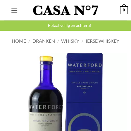
Ga
0
naar
inhoud
Betaal veilig en achteraf
HOME
/
DRANKEN
/
WHISKY
/
IERSE WHISKEY