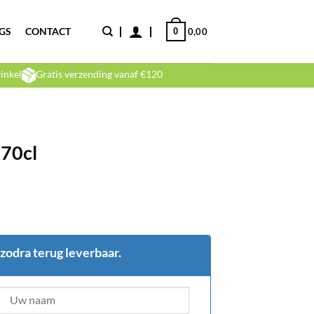
GS
CONTACT
0
0,00
inkel
Gratis verzending vanaf €120
 70cl
 zodra terug leverbaar.