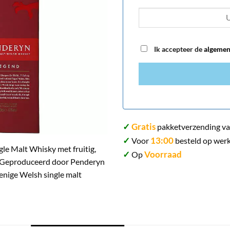
Ik accepteer de
algemen
✓
Gratis
pakketverzending va
✓
13:00
Voor
besteld op werk
le Malt Whisky met fruitig,
✓
Voorraad
Op
nk. Geproduceerd door Penderyn
 enige Welsh single malt