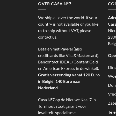
OVER CASA N°7
CO
We ship all over the world. If your
Adr
country is not available or you like
Cas
us to ship without VAT, please
Nieu
contact us.
2300
Belg
Betalen met PayPal (also
creditcards like Visa&Mastercard),
Ope
Bancontact, iDEAL (Contant Geld
Dins
en American Express in de winkel).
Gratis verzending vanaf 120 Euro
Woe
in België. 140 Euro naar
Don
Nederland.
Vrij
Casa N°7 op de Nieuwe Kaai 7 in
Zate
Turnhout staat garant voor
Tel
kwaliteit, specialisme,