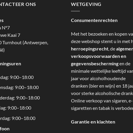
NTACTEER ONS
WETGEVING
es
Consumentenrechten
a N°7
Met het bezoeken en kopen v
we Kaai 7
deze webshop stemt u in met 
 Turnhout (Antwerpen,
herroepingsrecht
, de
algeme
ië)
verkoopsvoorwaarden en
ningsuren
gegevensbescherming
en de
minimale wettelijke leeftijd va
dag: 9:00–18:00
jaar voor alcoholhoudende
dranken (bier en wijn) en 18 ja
nsdag: 9:00–18:00
voor sterke alcoholische drank
derdag: 9:00–18:00
Online verkoop van sigaren, e-
dag: 9:00–18:00
sigaretten en tabak is verbode
rdag: 9:00–18:00
Garantie en klachten
efoon