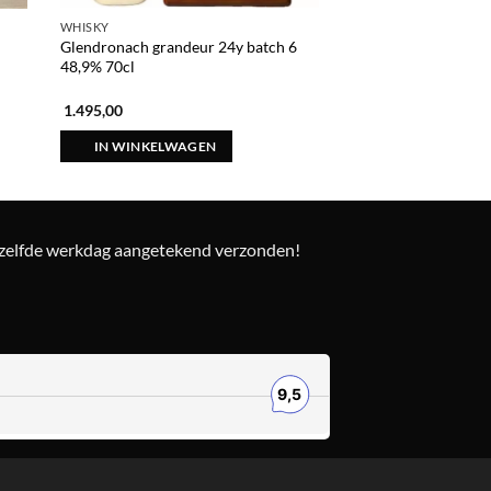
WHISKY
WHISKY
Glendronach grandeur 24y batch 6
Ardmore 1988 32 yea
48,9% 70cl
years 47,2% 70cl
1.495,00
530,00
IN WINKELWAGEN
IN WINKELWAG
ezelfde werkdag aangetekend verzonden!