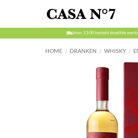
Ga
naar
inhoud
Voor 13:00 besteld dezelfde werk
HOME
/
DRANKEN
/
WHISKY
/
E