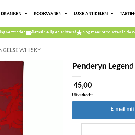
DRANKEN
ROOKWAREN
LUXE ARTIKELEN
TASTIN
dag verzonden
Betaal veilig en achteraf
Nog meer producten in de w
NGELSE WHISKY
Penderyn Legend
45,00
Uitverkocht
E-mail mij