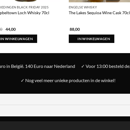
IEDINGEN BLACK FRIDAY 2025
ENGELSE WHISKY
beltown Loch Whisky 70cl
The Lakes Sequioa Wine Cask 70cl
Oorspronkelijke
Huidige
00
44,00
88,00
prijs
prijs
was:
is:
IN WINKELWAGEN
IN WINKELWAGEN
€ 55,00.
€ 44,00.
ro in België. 140 Euro naar Nederland
✓ Voor 13:00 besteld d
✓ Nog veel meer unieke producten in de winkel!