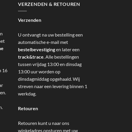
VERZENDEN & RETOUREN
Verzenden
an
U ontvangt na uw bestelling een
het
automatische e-mail met
ne
bestelbevestiging
en later een
track&trace
. Alle bestellingen
tussen vrijdag 13:00 en dinsdag
n 16
13:00 uur worden op
dinsdagmiddag opgehaald. Wij
ar
streven naar een levering binnen 1
en.
werkdag.
n.
Retouren
Retouren kunt u naar ons
winkeladres opsturen met uw