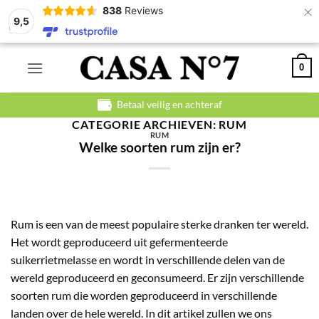
×
838
Reviews
9,5
Ga
0
naar
inhoud
Betaal veilig en achteraf
CATEGORIE ARCHIEVEN:
RUM
RUM
Welke soorten rum zijn er?
Rum is een van de meest populaire sterke dranken ter wereld.
Het wordt geproduceerd uit gefermenteerde
suikerrietmelasse en wordt in verschillende delen van de
wereld geproduceerd en geconsumeerd. Er zijn verschillende
soorten rum die worden geproduceerd in verschillende
landen over de hele wereld. In dit artikel zullen we ons