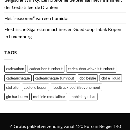
der Gedistilleerde Dranken
Het “seasonen” van een humidor
Elektrische Sigarettenmachines en Goedkoop Tabak Kopen
in Luxemburg
TAGS
cadeaubon
cadeaubon turnhout
cadeaubon winkels turnhout
cadeaucheque
cadeaucheque turnhout
cbd belgie
cbd e-liquid
cbd olie
cbd olie kopen
foodtruck bedrijfsevenement
gin bar huren
mobiele cocktailbar
mobiele gin bar
✓ Gratis pakketverzending vanaf 120 Euro in België. 140