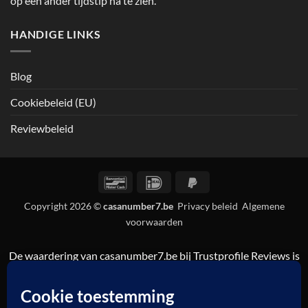
op een ander tijdstip na te zien.
HANDIGE LINKS
Blog
Cookiebeleid (EU)
Reviewbeleid
Bancontact
IDeal
PayPal
2
Copyright 2026 ©
casanumber7.be
Privacy beleid
Algemene
voorwaarden
De waardering van casanumber7.be bij
Trustprofile Reviews
is
9.5/10 gebaseerd op 838 reviews.