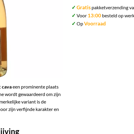
✓
Gratis
pakketverzending va
✓
13:00
Voor
besteld op werk
✓
Voorraad
Op
t
cava
een prominente plaats
e wordt gewaardeerd om zijn
erkelijke variant is de
door zijn verfijnde karakter en
ijving