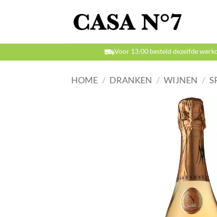
Ga
naar
inhoud
Voor 13:00 besteld dezelfde werk
HOME
/
DRANKEN
/
WIJNEN
/
S