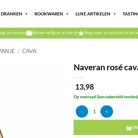
DRANKEN
ROOKWAREN
LUXE ARTIKELEN
TASTIN
dag verzonden
Betaal veilig en achteraf
Nog meer producten in de w
PANJE
/
CAVA
Naveran rosé cav
13,98
Op voorraad (kan nabesteld worden
Naveran rosé cava 11,5% 75cl aa
I