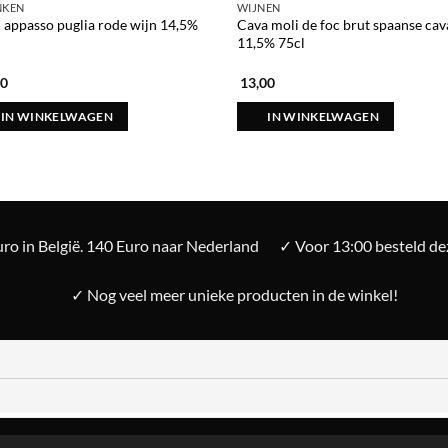
NKEN
WIJNEN
 appasso puglia rode wijn 14,5%
Cava moli de foc brut spaanse cav
11,5% 75cl
00
13,00
IN WINKELWAGEN
IN WINKELWAGEN
ro in België. 140 Euro naar Nederland
✓ Voor 13:00 besteld d
✓ Nog veel meer unieke producten in de winkel!