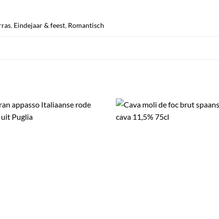
rras
,
Eindejaar & feest
,
Romantisch