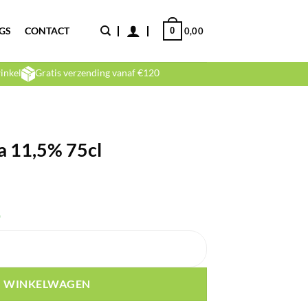
GS
CONTACT
0
0,00
inkel
Gratis verzending vanaf €120
a 11,5% 75cl
)
ntal
N WINKELWAGEN