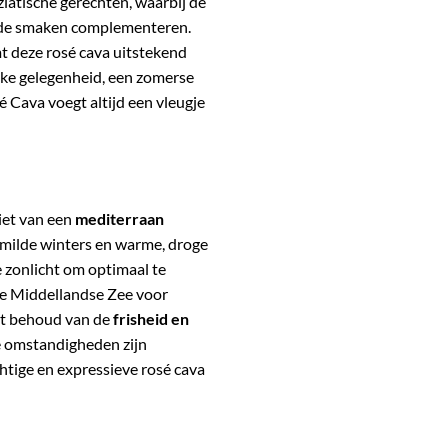
iatische gerechten, waarbij de
n de smaken complementeren.
t deze rosé cava uitstekend
jke gelegenheid, een zomerse
é Cava voegt altijd een vleugje
iet van een
mediterraan
milde winters en warme, droge
 zonlicht om optimaal te
 de Middellandse Zee voor
et behoud van de
frisheid en
e omstandigheden zijn
htige en expressieve rosé cava