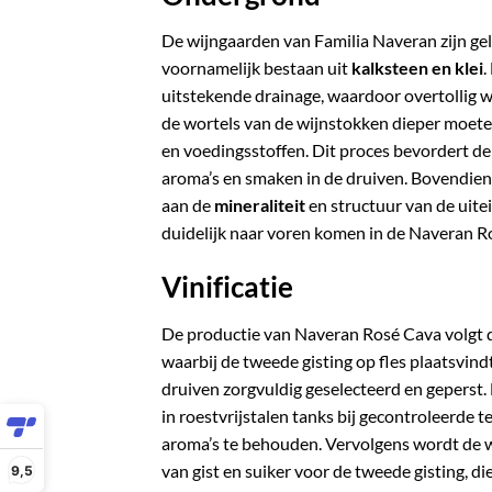
De wijngaarden van Familia Naveran zijn ge
voornamelijk bestaan uit
kalksteen en klei
.
uitstekende drainage, waardoor overtollig 
de wortels van de wijnstokken dieper moete
en voedingsstoffen.
Dit proces bevordert d
aroma’s en smaken in de druiven.
Bovendien 
aan de
mineraliteit
en structuur van de uite
duidelijk naar voren komen in de Naveran R
Vinificatie
De productie van Naveran Rosé Cava volgt d
waarbij de tweede gisting op fles plaatsvindt
druiven zorgvuldig geselecteerd en geperst.
in roestvrijstalen tanks bij gecontroleerde 
aroma’s te behouden.
Vervolgens wordt de w
van gist en suiker voor de tweede gisting, die
9,5