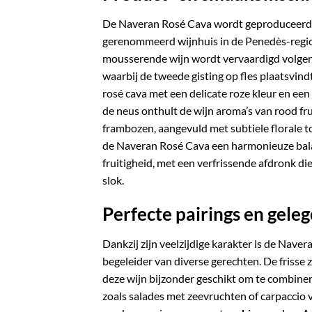
De Naveran Rosé Cava wordt geproduceer
gerenommeerd wijnhuis in de Penedès-regio
mousserende wijn wordt vervaardigd volgen
waarbij de tweede gisting op fles plaatsvindt
rosé cava met een delicate roze kleur en ee
de neus onthult de wijn aroma’s van rood fru
frambozen, aangevuld met subtiele florale t
de Naveran Rosé Cava een harmonieuze bala
fruitigheid, met een verfrissende afdronk di
slok.
Perfecte pairings en gel
Dankzij zijn veelzijdige karakter is de Nave
begeleider van diverse gerechten.
De frisse 
deze wijn bijzonder geschikt om te combin
zoals salades met zeevruchten of carpaccio 