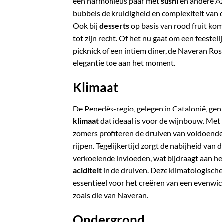
een harmonieus paar met
sushi
en andere Az
bubbels de kruidigheid en complexiteit va
Ook bij
desserts
op basis van rood fruit kom
tot zijn recht.
Of het nu gaat om een feesteli
picknick of een intiem diner, de Naveran Ros
elegantie toe aan het moment.
Klimaat
De Penedès-regio, gelegen in Catalonië, gen
klimaat
dat ideaal is voor de wijnbouw.
Met 
zomers profiteren de druiven van voldoende
rijpen.
Tegelijkertijd zorgt de nabijheid van
verkoelende invloeden, wat bijdraagt aan h
aciditeit
in de druiven.
Deze klimatologisch
essentieel voor het creëren van een evenwic
zoals die van Naveran.
Ondergrond