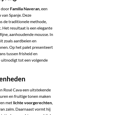
d door
Familia Naveran
, een
 van Spanje.
Deze
s de traditionele methode,
.
Het resultaat is een elegante
n fijne, aanhoudende mousse.
In
it zoals aardbeien en
onen.
Op het palet presenteert
ns tussen frisheid en
e uitnodigt tot een volgende
egenheden
ran Rosé Cava een uitstekende
zuren en fruitige tonen maken
eren met
lichte voorgerechten
,
van zalm.
Daarnaast vormt hij