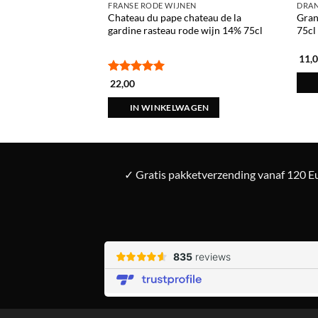
EN
FRANSE RODE WIJNEN
DRA
blis classic
Chateau du pape chateau de la
Gran
 witte wijn 12,5%
gardine rasteau rode wijn 14% 75cl
75cl
11,
Gewaardeerd
22,00
AGEN
5
uit 5
IN WINKELWAGEN
✓ Gratis pakketverzending vanaf 120 Eu