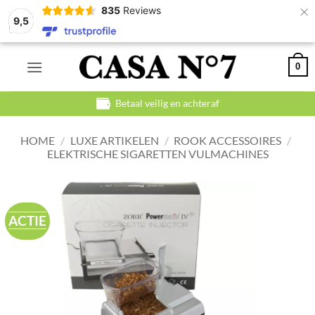
×
835
Reviews
9,5
Ga
0
naar
inhoud
Betaal veilig en achteraf
HOME
/
LUXE ARTIKELEN
/
ROOK ACCESSOIRES
/
ELEKTRISCHE SIGARETTEN VULMACHINES
ACTIE