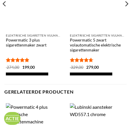
ELEKTRISCHE SIGARETTEN VULMACHINES
ELEKTRISCHE SIGARETTEN VULMACHINES
Powermatic 3 plus
Powermatic 5 zwart
sigarettenmaker zwart
volautomatische elektrische
sigarettenmaker
Gewaardeerd
Oorspronkelijke
Huidige
Gewaardeerd
Oorspronkelijke
Huidige
274,00
199,00
329,00
279,00
prijs
prijs
prijs
prijs
4.82
uit 5
4.61
uit 5
was:
is:
was:
is:
IN WINKELWAGEN
IN WINKELWAGEN
€ 274,00.
€ 199,00.
€ 329,00.
€ 279,00.
GERELATEERDE PRODUCTEN
ACTIE