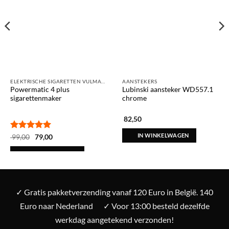
ELEKTRISCHE SIGARETTEN VULMACHINES
AANSTEKERS
Powermatic 4 plus
Lubinski aansteker WD557.1
sigarettenmaker
chrome
82,50
IN WINKELWAGEN
Gewaardeerd
Oorspronkelijke
Huidige
99,00
79,00
prijs
prijs
5
uit 5
was:
is:
IN WINKELWAGEN
€ 99,00.
€ 79,00.
✓ Gratis pakketverzending vanaf 120 Euro in België. 140
Euro naar Nederland
✓ Voor 13:00 besteld dezelfde
werkdag aangetekend verzonden!