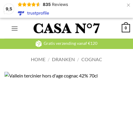
×
835
Reviews
9,5
Ga
0
naar
inhoud
Gratis verzending vanaf €120
HOME
/
DRANKEN
/
COGNAC