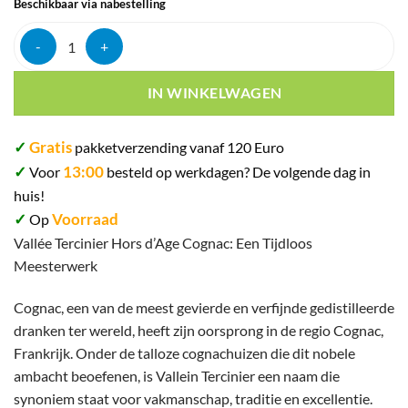
Beschikbaar via nabestelling
Vallein tercinier hors d'age cognac 42% 70cl aantal
IN WINKELWAGEN
✓
Gratis
pakketverzending vanaf 120 Euro
✓
13:00
Voor
besteld op werkdagen? De volgende dag in
huis!
✓
Voorraad
Op
Vallée Tercinier Hors d’Age Cognac: Een Tijdloos
Meesterwerk
Cognac, een van de meest gevierde en verfijnde gedistilleerde
dranken ter wereld, heeft zijn oorsprong in de regio Cognac,
Frankrijk. Onder de talloze cognachuizen die dit nobele
ambacht beoefenen, is Vallein Tercinier een naam die
synoniem staat voor vakmanschap, traditie en excellentie.