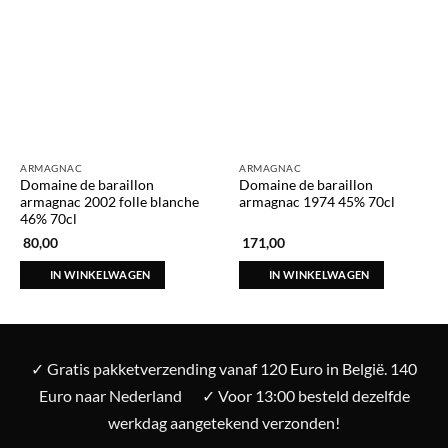
ARMAGNAC
ARMAGNAC
Domaine de baraillon
Domaine de baraillon
armagnac 2002 folle blanche
armagnac 1974 45% 70cl
46% 70cl
80,00
171,00
IN WINKELWAGEN
IN WINKELWAGEN
✓ Gratis pakketverzending vanaf 120 Euro in België. 140
Euro naar Nederland
✓ Voor 13:00 besteld dezelfde
werkdag aangetekend verzonden!