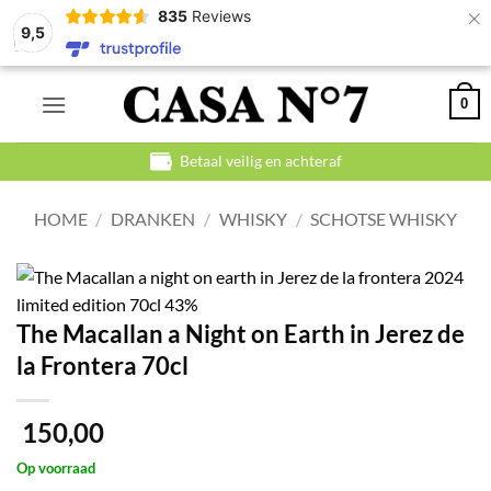
×
835
Reviews
9,5
Ga
0
naar
inhoud
Betaal veilig en achteraf
HOME
/
DRANKEN
/
WHISKY
/
SCHOTSE WHISKY
The Macallan a Night on Earth in Jerez de
la Frontera 70cl
150,00
Op voorraad