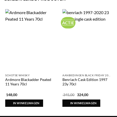
ACTIE
SCHOTSE WHISKY
AANBIEDINGEN BLACK FRIDAY 2025
Ardmore Blackadder Peated
Benriach Cask Edition 1997
11 Years 70cl
23y 70cl
Oorspronkelijke
Huidige
148,00
345,00
324,00
prijs
prijs
was:
is:
IN WINKELWAGEN
IN WINKELWAGEN
€ 345,00.
€ 324,00.