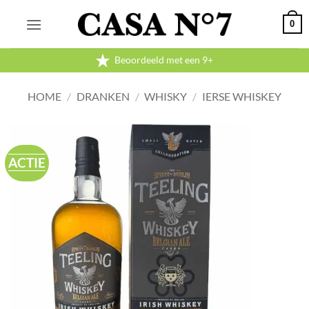
Ga
0
naar
inhoud
Beoordeeld met een 9+
HOME
/
DRANKEN
/
WHISKY
/
IERSE WHISKEY
ACTIE