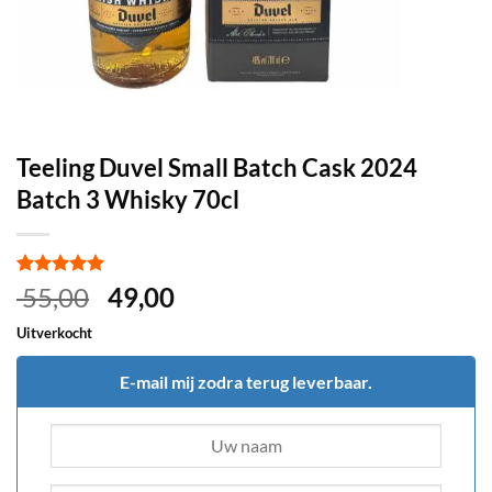
Teeling Duvel Small Batch Cask 2024
Batch 3 Whisky 70cl
Gewaardeerd
1
Oorspronkelijke
Huidige
55,00
49,00
5
op 5
prijs
prijs
gebaseerd
Uitverkocht
op
klant
was:
is:
waardering
€ 55,00.
€ 49,00.
E-mail mij zodra terug leverbaar.