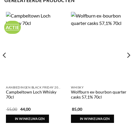
GERELATEERDE PRODUCTEN
ACTIE
AANBIEDINGEN BLACK FRIDAY 2025
WHISKY
Campbeltown Loch Whisky
Wolfburn ex-bourbon quarter
70cl
casks 57,1% 70cl
Oorspronkelijke
Huidige
55,00
44,00
85,00
prijs
prijs
was:
is:
IN WINKELWAGEN
IN WINKELWAGEN
€ 55,00.
€ 44,00.