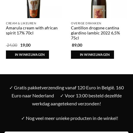
CREAM & LIKEUREN
OVERIGE DRANKEN
Amarula cream with african
Cantillon drogone cantina
spirit 17% 70cl
giardino lambic 2022 6,5%
75cl
Oorspronkelijke
Huidige
24,00
19,00
89,00
prijs
prijs
was:
is:
IN WINKELWAGEN
IN WINKELWAGEN
€ 24,00.
€ 19,00.
✓ Gratis pakketverzending vanaf 120 Euro in België. 160
Euro naar Nederland
✓ Voor 13:00 besteld dezelfde
werkdag aangetekend verzonden!
✓ Nog veel meer unieke producten in de winkel!