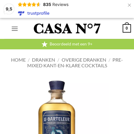
×
835
Reviews
9,5
Ga
0
naar
inhoud
Beoordeeld met een 9+
HOME
/
DRANKEN
/
OVERIGE DRANKEN
/
PRE-
MIXED KANT-EN-KLARE COCKTAILS