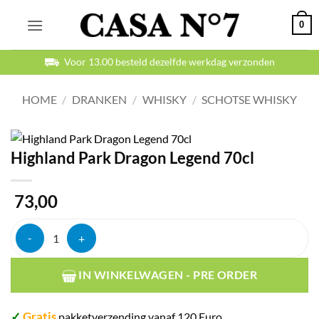
Ga
0
naar
inhoud
Betaal veilig en achteraf
HOME
/
DRANKEN
/
WHISKY
/
SCHOTSE WHISKY
Highland Park Dragon Legend 70cl
73,00
Highland Park Dragon Legend 70cl aantal
IN WINKELWAGEN - PRE ORDER
✓
Gratis
pakketverzending vanaf 120 Euro