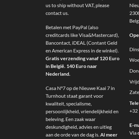
us to ship without VAT, please
Nieu
contact us.
2300
Belg
Betalen met PayPal (also
creditcards like Visa&Mastercard),
Ope
Bancontact, iDEAL (Contant Geld
Dins
en American Express in de winkel).
Gratis verzending vanaf 120 Euro
Woe
in België. 140 Euro naar
Don
Nederland.
Vrij
Casa N°7 op de Nieuwe Kaai 7 in
Zate
Turnhout staat garant voor
Tel
kwaliteit, specialisme,
+32 
persoonlijkheid, vriendelijkheid en
beleving. Een zaak waar
E-ma
deskundigheid, advies en uitleg
Via
aan de orde van de dag is.
Al meer