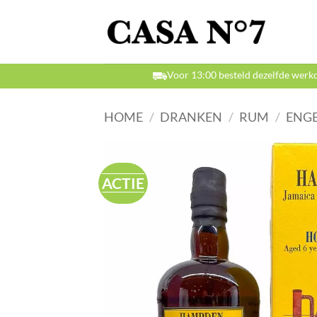
Ga
naar
inhoud
Voor 13:00 besteld dezelfde werk
HOME
/
DRANKEN
/
RUM
/
ENGE
ACTIE