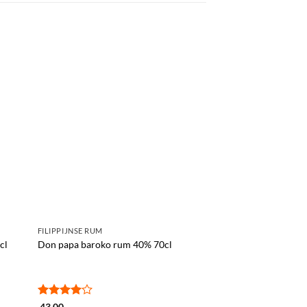
FILIPPIJNSE RUM
RUM
cl
Don papa baroko rum 40% 70cl
Canerock spiced ru
39,00
Gewaardeerd
43,00
IN WINKELWAG