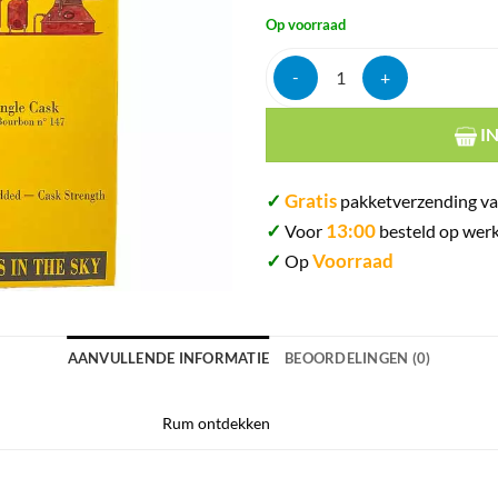
Op voorraad
Hampden velier hgml jamaica #147
I
✓
Gratis
pakketverzending va
✓
13:00
Voor
besteld op werk
✓
Voorraad
Op
AANVULLENDE INFORMATIE
BEOORDELINGEN (0)
Rum ontdekken