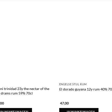
ENGELSE STIJL RUM
ni trinidad 23y the nectar of the
El dorado guyana 12y rum 40% 70
y drams rum 59% 70cl
,00
47,00
IN WINKELWAGEN
IN WINKELWAGEN