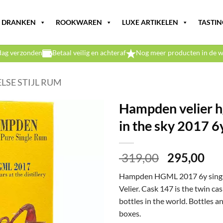
DRANKEN
ROOKWAREN
LUXE ARTIKELEN
TASTIN
dag verzonden
Betaal veilig en achteraf
Nog meer producten in de w
LSE STIJL RUM
Hampden velier h
in the sky 2017 6
Oorspronke
Hui
319,00
295,00
prijs
prij
Hampden HGML 2017 6y single c
was:
is:
Velier.
Cask 147 is the twin ca
€ 319,00.
€ 2
bottles in the world. Bottles an
boxes.