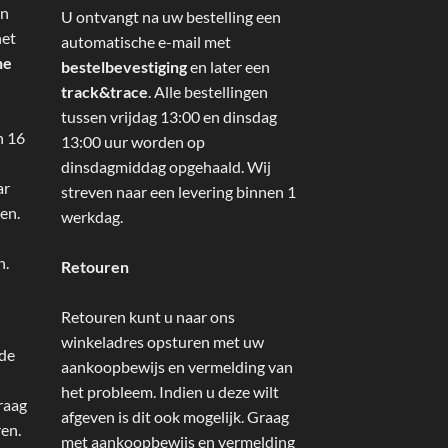
an
U ontvangt na uw bestelling een
het
automatische e-mail met
ne
bestelbevestiging
en later een
track&trace
. Alle bestellingen
tussen vrijdag 13:00 en dinsdag
n 16
13:00 uur worden op
dinsdagmiddag opgehaald. Wij
ar
streven naar een levering binnen 1
en.
werkdag.
n.
Retouren
Retouren kunt u naar ons
winkeladres opsturen met uw
 de
aankoopbewijs en vermelding van
het probleem. Indien u deze wilt
raag
afgeven is dit ook mogelijk. Graag
ren.
met aankoopbewijs en vermelding