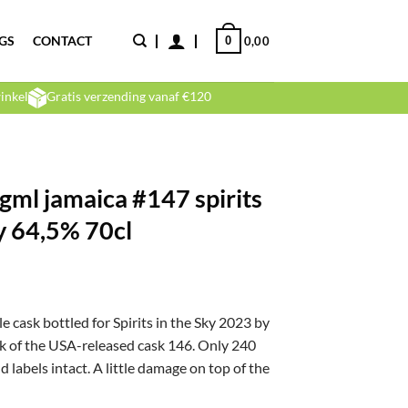
GS
CONTACT
0
0,00
inkel
Gratis verzending vanaf €120
gml jamaica #147 spirits
y 64,5% 70cl
lijke
dige
s
ask bottled for Spirits in the Sky 2023 by
sk of the USA-released cask 146.
Only 240
95,00.
d labels intact. A little damage on top of the