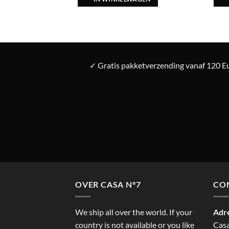
✓ Gratis pakketverzending vanaf 120 Eu
OVER CASA N°7
CO
We ship all over the world. If your
Adr
country is not available or you like
Cas