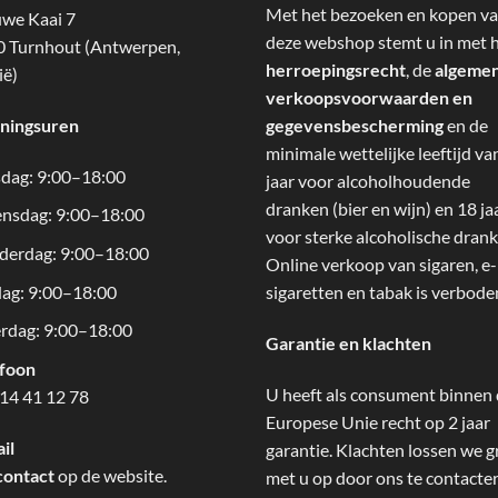
Met het bezoeken en kopen v
we Kaai 7
deze webshop stemt u in met 
 Turnhout (Antwerpen,
herroepingsrecht
, de
algeme
ië)
verkoopsvoorwaarden en
ningsuren
gegevensbescherming
en de
minimale wettelijke leeftijd va
dag: 9:00–18:00
jaar voor alcoholhoudende
dranken (bier en wijn) en 18 ja
nsdag: 9:00–18:00
voor sterke alcoholische drank
derdag: 9:00–18:00
Online verkoop van sigaren, e-
dag: 9:00–18:00
sigaretten en tabak is verbode
rdag: 9:00–18:00
Garantie en klachten
efoon
U heeft als consument binnen
14 41 12 78
Europese Unie recht op 2 jaar
il
garantie. Klachten lossen we g
contact
op de website.
met u op door ons te contacte