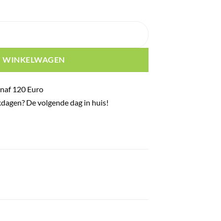
 spirits in the sky 2017 6y 64,5% 70cl aantal
N WINKELWAGEN
naf 120 Euro
dagen? De volgende dag in huis!