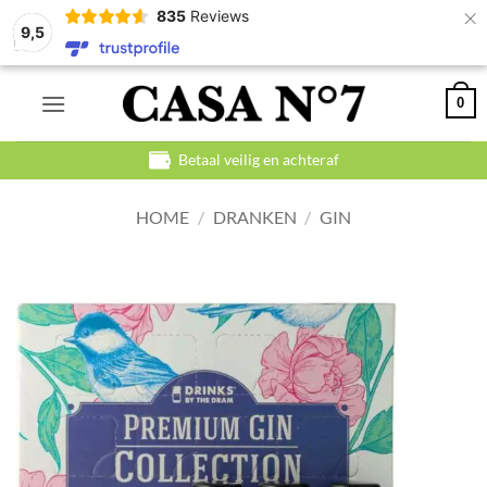
×
835
Reviews
9,5
Ga
0
naar
inhoud
Betaal veilig en achteraf
HOME
/
DRANKEN
/
GIN