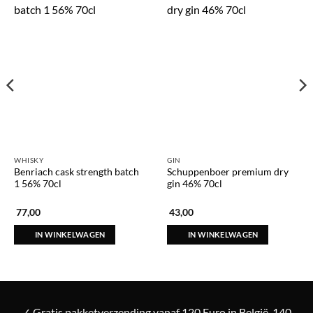
WHISKY
GIN
Benriach cask strength batch
Schuppenboer premium dry
1 56% 70cl
gin 46% 70cl
77,00
43,00
IN WINKELWAGEN
IN WINKELWAGEN
✓ Gratis pakketverzending vanaf 120 Euro in België. 140