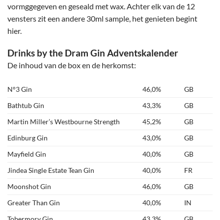
vormggegeven en geseald met wax. Achter elk van de 12
vensters zit een andere 30ml sample, het genieten begint
hier.
Drinks by the Dram Gin Adventskalender
De inhoud van de box en de herkomst:
N°3 Gin
46,0%
GB
Bathtub Gin
43,3%
GB
Martin Miller’s Westbourne Strength
45,2%
GB
Edinburg Gin
43,0%
GB
Mayfield Gin
40,0%
GB
Jindea Single Estate Tean Gin
40,0%
FR
Moonshot Gin
46,0%
GB
Greater Than Gin
40,0%
IN
Tobermory Gin
43,3%
GB