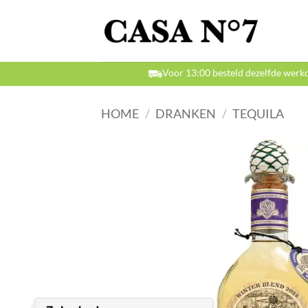
Ga
naar
inhoud
Voor 13:00 besteld dezelfde werk
HOME
/
DRANKEN
/
TEQUILA