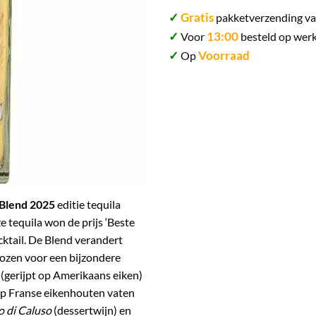
✓
Gratis
pakketverzending va
✓
13:00
Voor
besteld op werk
✓
Voorraad
Op
 Blend 2025
editie tequila
e tequila won de prijs ‘Beste
cktail. De Blend verandert
kozen voor een bijzondere
 (gerijpt op Amerikaans eiken)
op Franse eikenhouten vaten
o di Caluso
(dessertwijn) en