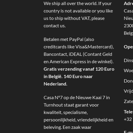
We ship all over the world. If your
Adr
country is not available or you like
Cas
us to ship without VAT, please
Nieu
contact us.
2300
Belg
Betalen met PayPal (also
creditcards like Visa&Mastercard),
Ope
Bancontact, iDEAL (Contant Geld
Dins
en American Express in de winkel).
Gratis verzending vanaf 120 Euro
Woe
in België. 140 Euro naar
Don
Nederland.
Vrij
Casa N°7 op de Nieuwe Kaai 7 in
Zate
Turnhout staat garant voor
Tel
kwaliteit, specialisme,
+32 
persoonlijkheid, vriendelijkheid en
beleving. Een zaak waar
E-ma