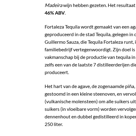
Madeira
wijn hebben gezeten.
Het resultaat
46% ABV
.
Fortaleza Tequila wordt gemaakt van een aga
geproduceerd in de stad Tequila, gelegen in 
Guillermo Sauza, die Tequila Fortaleza runt, 
familiebedrijf vertegenwoordigt.
Zijn doel i
vakmanschap bij de productie van tequila in
zelfs een van de laatste 7 distilleerderijen d
produceert.
Het hart van de agave, de zogenaamde piña
gestoomd in een kleine steenoven, en
vervol
(vulkanische molensteen) om alle suikers uit
suikers (in vloeibare vorm) worden vervolg
dennenhout en dubbel gedistilleerd in kopere
250 liter.