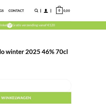
GS
CONTACT
0
0,00
inkel
Gratis verzending vanaf €120
do winter 2025 46% 70cl
46% 70cl aantal
N WINKELWAGEN