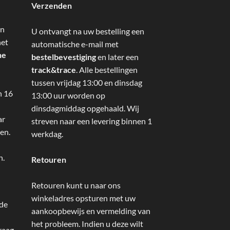
Verzenden
an
U ontvangt na uw bestelling een
het
automatische e-mail met
ne
bestelbevestiging
en later een
track&trace
. Alle bestellingen
tussen vrijdag 13:00 en dinsdag
n 16
13:00 uur worden op
dinsdagmiddag opgehaald. Wij
ar
streven naar een levering binnen 1
en.
werkdag.
n.
Retouren
Retouren kunt u naar ons
winkeladres opsturen met uw
 de
aankoopbewijs en vermelding van
het probleem. Indien u deze wilt
raag