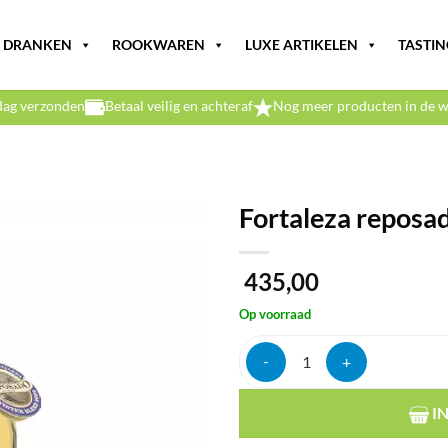
DRANKEN
ROOKWAREN
LUXE ARTIKELEN
TASTIN
dag verzonden
Betaal veilig en achteraf
Nog meer producten in de w
Fortaleza reposa
435,00
Op voorraad
Fortaleza reposado winter 2025 
I