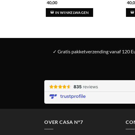
lijke
ige
40,00
40,
AGEN
IN WINKELWAGEN
00.
✓ Gratis pakketverzending vanaf 120 Eu
OVER CASA N°7
CO