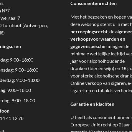
es
Consumentenrechten
a N°7
Met het bezoeken en kopen v
we Kaai 7
deze webshop stemt u in met 
 Turnhout (Antwerpen,
herroepingsrecht
, de
algeme
ië)
verkoopsvoorwaarden en
ningsuren
gegevensbescherming
en de
minimale wettelijke leeftijd va
dag: 9:00–18:00
jaar voor alcoholhoudende
dranken (bier en wijn) en 18 ja
nsdag: 9:00–18:00
voor sterke alcoholische drank
derdag: 9:00–18:00
Online verkoop van sigaren, e-
dag: 9:00–18:00
sigaretten en tabak is verbode
rdag: 9:00–18:00
Garantie en klachten
efoon
U heeft als consument binnen
14 41 12 78
Europese Unie recht op 2 jaar
il
garantie. Klachten lossen we g