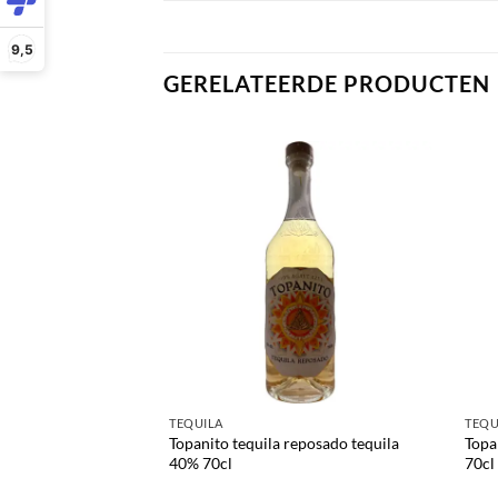
9,5
GERELATEERDE PRODUCTEN
TEQUILA
TEQU
ill strength tequila
Topanito tequila reposado tequila
Topa
40% 70cl
70cl