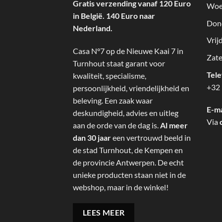
Gratis verzending vanaf 120 Euro
Woe
in België. 140 Euro naar
Don
Nederland.
Vrij
Casa N°7 op de Nieuwe Kaai 7 in
Zate
Turnhout staat garant voor
Tel
kwaliteit, specialisme,
+32 
persoonlijkheid, vriendelijkheid en
beleving. Een zaak waar
E-ma
deskundigheid, advies en uitleg
Via
aan de orde van de dag is.
Al meer
dan 30 jaar
een vertrouwd beeld in
de stad Turnhout, de Kempen en
de provincie Antwerpen. De echt
unieke producten staan niet in de
webshop, maar in de winkel!
LEES MEER