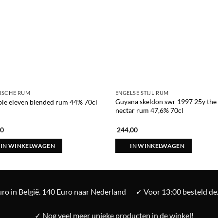
ISCHE RUM
ENGELSE STIJL RUM
Guyana skeldon swr 1997 25y the
le eleven blended rum 44% 70cl
nectar rum 47,6% 70cl
00
244,00
IN WINKELWAGEN
IN WINKELWAGEN
ro in België. 140 Euro naar Nederland
✓ Voor 13:00 besteld d
✓ Nog veel meer unieke producten in de winkel!