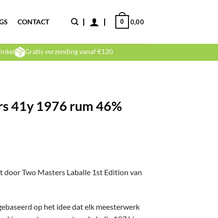
GS
CONTACT
0
0,00
inkel
Gratis verzending vanaf €120
ers 41y 1976 rum 46%
 door Two Masters Laballe 1st Edition van
s gebaseerd op het idee dat elk meesterwerk