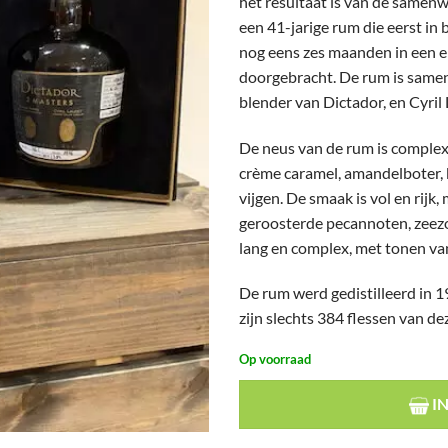
het resultaat is van de samenw
een 41-jarige rum die eerst in
nog eens zes maanden in een 
doorgebracht. De rum is same
blender van Dictador, en Cyril 
De neus van de rum is complex 
crème caramel, amandelboter,
vijgen. De smaak is vol en rijk
geroosterde pecannoten, zeezo
lang en complex, met tonen va
De rum werd gedistilleerd in 
zijn slechts 384 flessen van d
Op voorraad
I