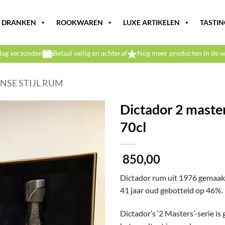
DRANKEN
ROOKWAREN
LUXE ARTIKELEN
TASTIN
dag verzonden
Betaal veilig en achteraf
Nog meer producten in de w
NSE STIJL RUM
Dictador 2 mast
70cl
850,00
Dictador rum uit 1976 gemaakt
41 jaar oud gebotteld op 46%.
Dictador’s ‘2 Masters’-serie i