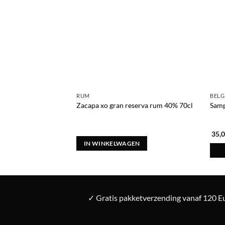
RUM
BELG
Zacapa xo gran reserva rum 40% 70cl
Samp
35,
IN WINKELWAGEN
✓ Gratis pakketverzending vanaf 120 Eu