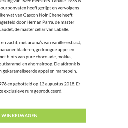
erking van twee meesters. Laballe 1976 is
 bourbonvaten heeft gerijpt en vervolgens
eikenvat van Gascon Noir Chene heeft
ngesteld door Hernan Parra, de master
Laudet, de master cellar van Laballe.
en zacht, met aroma’s van vanille-extract,
 bananenbladeren, gedroogde appel en
, met hints van pure chocolade, mokka,
utkaramel en ahornsiroop. De afdronk is
n gekarameliseerde appel en marsepein.
1976 en gebotteld op 13 augustus 2018. Er
eze exclusieve rum geproduceerd.
N WINKELWAGEN