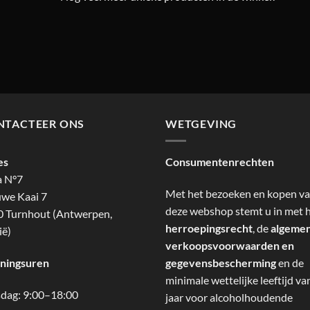
NTACTEER ONS
WETGEVING
es
Consumentenrechten
a N°7
Met het bezoeken en kopen v
we Kaai 7
deze webshop stemt u in met 
 Turnhout (Antwerpen,
herroepingsrecht
, de
algeme
ië)
verkoopsvoorwaarden en
ningsuren
gegevensbescherming
en de
minimale wettelijke leeftijd va
dag: 9:00–18:00
jaar voor alcoholhoudende