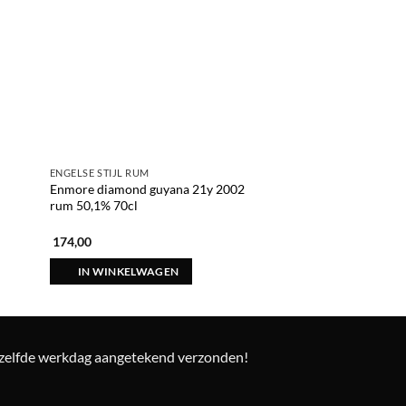
ENGELSE STIJL RUM
RUM
Enmore diamond guyana 21y 2002
Rum malecon 1982 
rum 50,1% 70cl
174,00
166,00
IN WINKELWAGEN
IN WINKELWAG
ezelfde werkdag aangetekend verzonden!