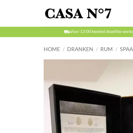
Ga
naar
inhoud
Voor 13:00 besteld dezelfde werk
HOME
/
DRANKEN
/
RUM
/
SPAA