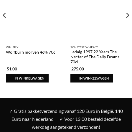
WHISKY
SCHOTSE WHISKY
Ledaig 1997 22 Years The
Wolfburn morven 46% 70cl
Nectar of The Daily Drams
70cl
51,00
275,00
IN WINKELWAGEN
IN WINKELWAGEN
✓ Gratis pakketverzending vanaf 120 Euro in België. 140
Euro naar Nederland
✓ Voor 13:00 besteld dezelfde
werkdag aangetekend verzonden!