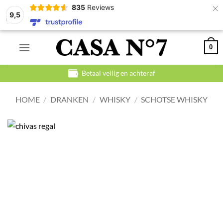
×
835
Reviews
9,5
Ga
0
naar
inhoud
Betaal veilig en achteraf
HOME
/
DRANKEN
/
WHISKY
/
SCHOTSE WHISKY