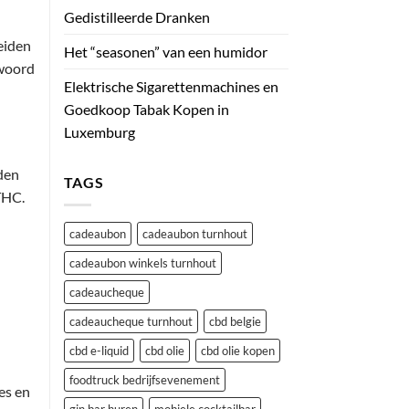
Gedistilleerde Dranken
eiden
Het “seasonen” van een humidor
 woord
Elektrische Sigarettenmachines en
Goedkoop Tabak Kopen in
Luxemburg
den
TAGS
THC.
cadeaubon
cadeaubon turnhout
cadeaubon winkels turnhout
cadeaucheque
cadeaucheque turnhout
cbd belgie
cbd e-liquid
cbd olie
cbd olie kopen
foodtruck bedrijfsevenement
es en
gin bar huren
mobiele cocktailbar