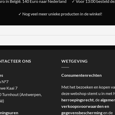
ro in België. 140 Euro naar Nederland
✓ Voor 13:00 besteld d
✓ Nog veel meer unieke producten in de winkel!
NTACTEER ONS
WETGEVING
es
Consumentenrechten
a N°7
Met het bezoeken en kopen v
we Kaai 7
deze webshop stemt u in met 
 Turnhout (Antwerpen,
herroepingsrecht
, de
algeme
ië)
verkoopsvoorwaarden en
ningsuren
gegevensbescherming
en de