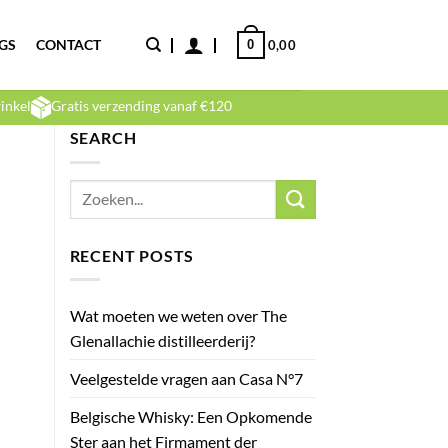
GS
CONTACT
0
0,00
inkel
Gratis verzending vanaf €120
SEARCH
RECENT POSTS
Wat moeten we weten over The
Glenallachie distilleerderij?
Veelgestelde vragen aan Casa N°7
Belgische Whisky: Een Opkomende
Ster aan het Firmament der