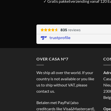
✓ Gratis pakketverzending vanaf 120 Eu
OVER CASA N°7
CO
We ship all over the world. If your
Adr
country is not available or you like
Cas
us to ship without VAT, please
Nieu
contact us.
2300
Belg
Betalen met PayPal (also
creditcards like Visa&Mastercard),
Ope