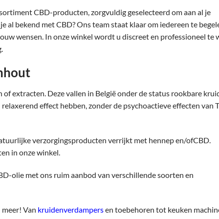
ssortiment CBD-producten, zorgvuldig geselecteerd om aan al je
n je al bekend met CBD? Ons team staat klaar om iedereen te begel
jouw wensen. In onze winkel wordt u discreet en professioneel te
.
rnhout
f extracten. Deze vallen in België onder de status rookbare krui
relaxerend effect hebben, zonder de psychoactieve effecten van 
natuurlijke verzorgingsproducten verrijkt met hennep en/ofCBD.
en in onze winkel.
BD-olie met ons ruim aanbod van verschillende soorten en
en meer! Van
kruidenverdampers
en toebehoren tot keuken machin