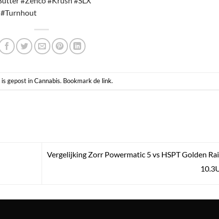
Butter #Zenco #Krush #SLX
 #Turnhout
 is gepost in
Cannabis
. Bookmark de
link
.
Vergelijking Zorr Powermatic 5 vs HSPT Golden R
10.3