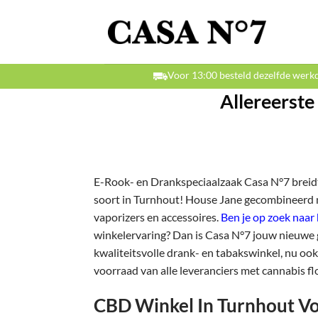
Ga
naar
inhoud
Voor 13:00 besteld dezelfde werk
Allereerste
E-Rook- en Drankspeciaalzaak Casa N°7 breidt 
soort in Turnhout! House Jane gecombineerd 
vaporizers en accessoires.
Ben je op zoek naa
winkelervaring? Dan is Casa N°7 jouw nieuwe 
kwaliteitsvolle drank- en tabakswinkel, nu oo
voorraad van alle leveranciers met cannabis fl
CBD Winkel In Turnhout Vo