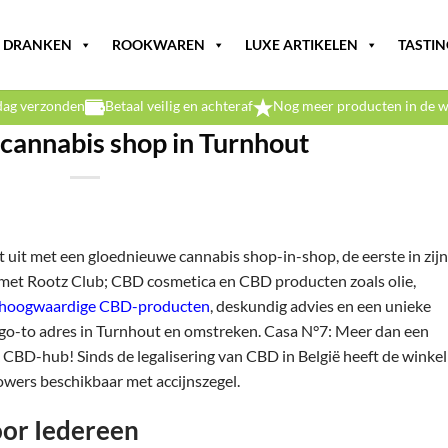
DRANKEN
ROOKWAREN
LUXE ARTIKELEN
TASTIN
dag verzonden
Betaal veilig en achteraf
Nog meer producten in de w
 cannabis shop in Turnhout
uit met een gloednieuwe cannabis shop-in-shop, de eerste in zijn
met Rootz Club; CBD cosmetica en CBD producten zoals olie,
r hoogwaardige CBD-producten
, deskundig advies en een unieke
go-to adres in Turnhout en omstreken. Casa N°7: Meer dan een
k CBD-hub! Sinds de legalisering van CBD in België heeft de winkel
owers beschikbaar met accijnszegel.
or Iedereen