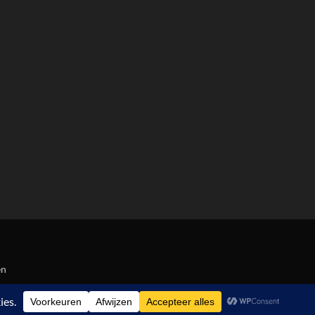
en
op 835 reviews.