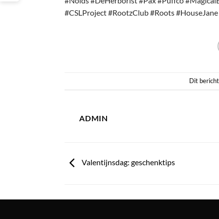
#Noids #DeHerborist #Pax #Puffco #Magical
#CSLProject #RootzClub #Roots #HouseJane
Dit bericht
ADMIN
Valentijnsdag: geschenktips