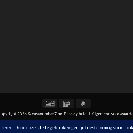
Bancontact
IDeal
PayPal
2
opyright 2026 ©
casanumber7.be
Privacy beleid
Algemene voorwaard
 van casanumber7.be bij
Trustprofile Reviews
is 9.5/10 gebaseerd 