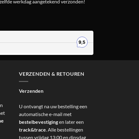
ezelfde werkdag aangetekend verzonden!
VERZENDEN & RETOUREN
Verzenden
an
U ontvangt na uw bestelling een
het
automatische e-mail met
ne
bestelbevestiging
en later een
track&trace
. Alle bestellingen
tussen vrijdag 13:00 en dinsdag