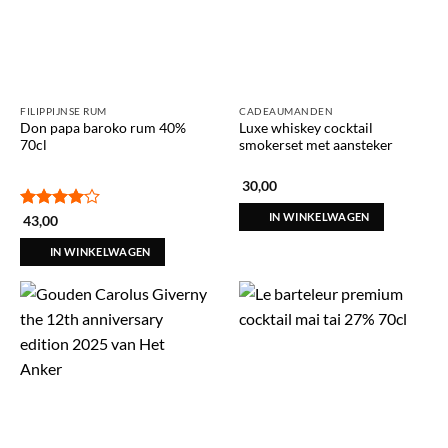
FILIPPIJNSE RUM
CADEAUMANDEN
Don papa baroko rum 40%
Luxe whiskey cocktail
70cl
smokerset met aansteker
30,00
IN WINKELWAGEN
Gewaardeerd
43,00
4
uit 5
IN WINKELWAGEN