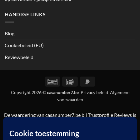
HANDIGE LINKS
Blog
Cookiebeleid (EU)
Reviewbeleid
Bancontact
IDeal
PayPal
2
Copyright 2026 ©
casanumber7.be
Privacy beleid
Algemene
voorwaarden
De waardering van casanumber7.be bij
Trustprofile Reviews
is
9.5/10 gebaseerd op 835 reviews.