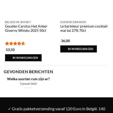
BELGISCHE WHISKY
OVERIGE DRANKEN
Gouden Carolus Het Anker
Le barteleur premium cocktail
Giverny Whisky 2025 50cl
mai tai 27% 70cl
36,00
IN WINKELWAGEN
Gewaardeerd
53,50
4.6
uit 5
IN WINKELWAGEN
GEVONDEN BERICHTEN
Welke soorten rum zijn er?
7 januari 2025
✓ Gratis pakketverzending vanaf 120 Euro in België. 140