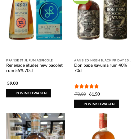
FRANSE STIJL RUM AGRICOLE
AANBIEDINGEN BLACK FRIDAY 2025
Renegade études new bacolet
Don papa gayuma rum 40%
rum 55% 70cl
70cl
59,00
IN WINKELWAGEN
Gewaardeerd
Oorspronkelijke
Huidige
70,00
61,50
prijs
prijs
5
uit 5
was:
is:
IN WINKELWAGEN
€ 70,00.
€ 61,50.