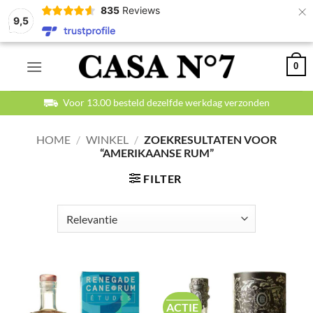
×
835
Reviews
9,5
Ga
0
naar
inhoud
Voor 13.00 besteld dezelfde werkdag verzonden
HOME
/
WINKEL
/
ZOEKRESULTATEN VOOR
“AMERIKAANSE RUM”
FILTER
ACTIE