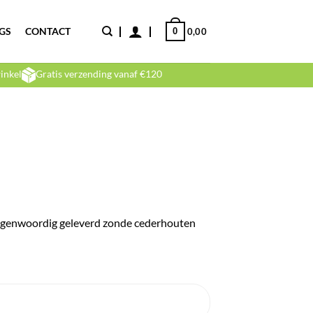
GS
CONTACT
0
0,00
inkel
Gratis verzending vanaf €120
 tegenwoordig geleverd zonde cederhouten