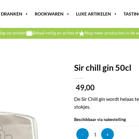
DRANKEN
ROOKWAREN
LUXE ARTIKELEN
TASTIN
dag verzonden
Betaal veilig en achteraf
Nog meer producten in de w
Sir chill gin 50cl
49,00
De Sir Chill gin wordt helaas
stokjes.
Beschikbaar via nabestelling
Sir chill gin 50cl aantal