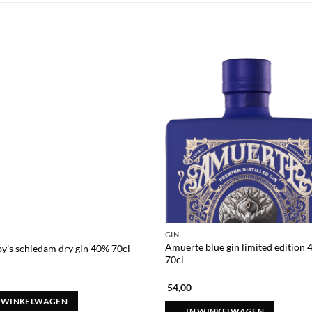
GIN
Amuerte blue gin limited edition
y’s schiedam dry gin 40% 70cl
70cl
54,00
N WINKELWAGEN
IN WINKELWAGEN