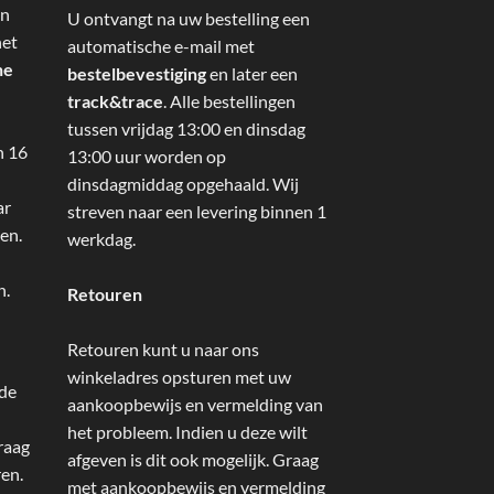
an
U ontvangt na uw bestelling een
het
automatische e-mail met
ne
bestelbevestiging
en later een
track&trace
. Alle bestellingen
tussen vrijdag 13:00 en dinsdag
n 16
13:00 uur worden op
dinsdagmiddag opgehaald. Wij
ar
streven naar een levering binnen 1
en.
werkdag.
n.
Retouren
Retouren kunt u naar ons
winkeladres opsturen met uw
 de
aankoopbewijs en vermelding van
het probleem. Indien u deze wilt
raag
afgeven is dit ook mogelijk. Graag
ren.
met aankoopbewijs en vermelding