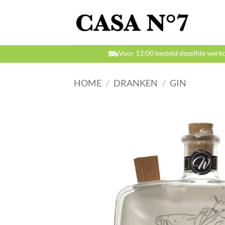
Ga
naar
inhoud
Voor 13:00 besteld dezelfde werk
HOME
/
DRANKEN
/
GIN