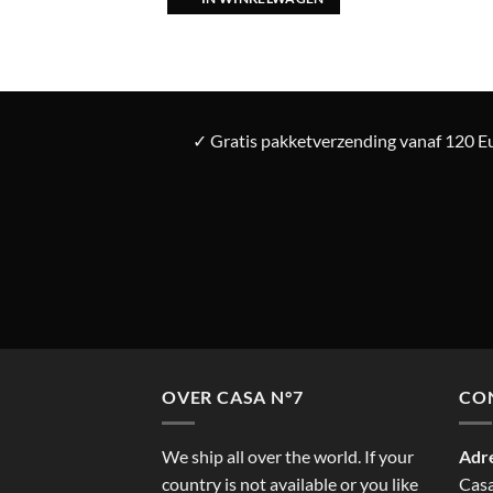
✓ Gratis pakketverzending vanaf 120 Eu
OVER CASA N°7
CO
We ship all over the world. If your
Adr
country is not available or you like
Cas