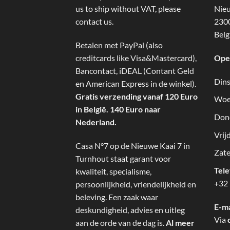
us to ship without VAT, please
Nieu
contact us.
2300
Belg
Betalen met PayPal (also
creditcards like Visa&Mastercard),
Ope
Bancontact, iDEAL (Contant Geld
Dins
en American Express in de winkel).
Gratis verzending vanaf 120 Euro
Woe
in België. 140 Euro naar
Don
Nederland.
Vrij
Casa N°7 op de Nieuwe Kaai 7 in
Zate
Turnhout staat garant voor
Tel
kwaliteit, specialisme,
+32 
persoonlijkheid, vriendelijkheid en
beleving. Een zaak waar
E-ma
deskundigheid, advies en uitleg
Via
aan de orde van de dag is.
Al meer