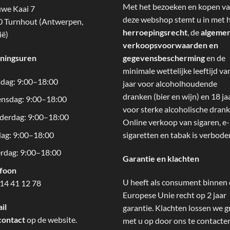
Met het bezoeken en kopen v
we Kaai 7
deze webshop stemt u in met 
 Turnhout (Antwerpen,
herroepingsrecht
, de
algeme
ië)
verkoopsvoorwaarden en
ningsuren
gegevensbescherming
en de
minimale wettelijke leeftijd va
dag: 9:00–18:00
jaar voor alcoholhoudende
dranken (bier en wijn) en 18 ja
nsdag: 9:00–18:00
voor sterke alcoholische drank
derdag: 9:00–18:00
Online verkoop van sigaren, e-
dag: 9:00–18:00
sigaretten en tabak is verbode
rdag: 9:00–18:00
Garantie en klachten
efoon
U heeft als consument binnen
14 41 12 78
Europese Unie recht op 2 jaar
il
garantie. Klachten lossen we g
contact
op de website.
met u op door ons te contacte