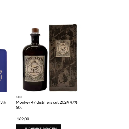
GIN
GIN
 43%
Monkey 47 distillers cut 2024 47%
Wagging finger gin 
50cl
169,00
40,00
IN WINKELWAGEN
IN WINKELWAG