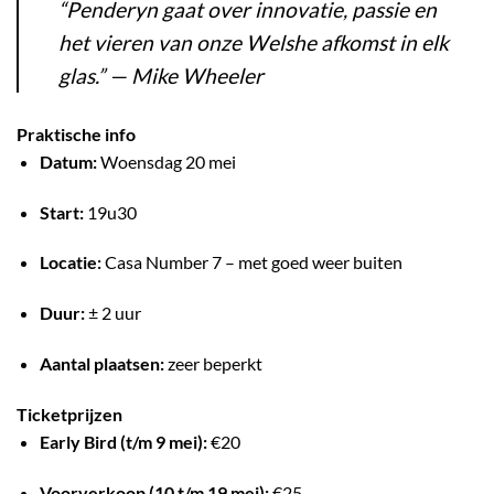
“Penderyn gaat over innovatie, passie en
het vieren van onze Welshe afkomst in elk
glas.” — Mike Wheeler
Praktische info
Datum:
Woensdag 20 mei
Start:
19u30
Locatie:
Casa Number 7 – met goed weer buiten
Duur:
± 2 uur
Aantal plaatsen:
zeer beperkt
Ticketprijzen
Early Bird (t/m 9 mei):
€20
Voorverkoop (10 t/m 19 mei):
€25