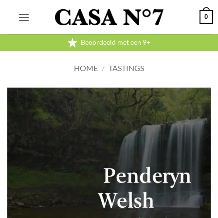
Ga
0
naar
inhoud
Beoordeeld met een 9+
HOME
/
TASTINGS