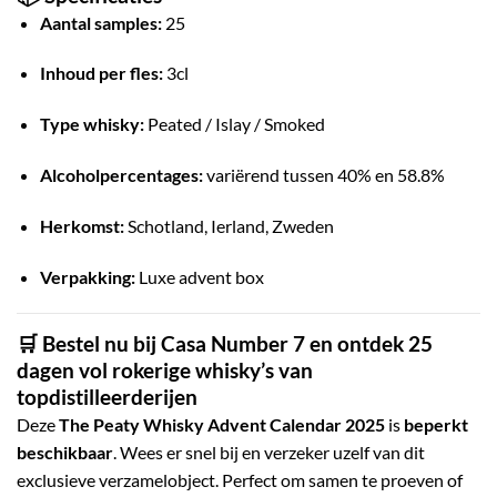
Aantal samples:
25
Inhoud per fles:
3cl
Type whisky:
Peated / Islay / Smoked
Alcoholpercentages:
variërend tussen 40% en 58.8%
Herkomst:
Schotland, Ierland, Zweden
Verpakking:
Luxe advent box
🛒 Bestel nu bij Casa Number 7 en o
ntdek 25
dagen vol rokerige whisky’s van
topdistilleerderijen
Deze
The Peaty Whisky Advent Calendar 2025
is
beperkt
beschikbaar
.
Wees er snel bij en verzeker uzelf van dit
exclusieve verzamelobject.
Perfect om samen te proeven of