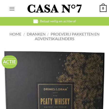
Ga
0
naar
inhoud
Betaal veilig en achteraf
HOME
/
DRANKEN
/
PROEVERIJ PAKKETTEN EN
ADVENTSKALENDERS
ACTIE