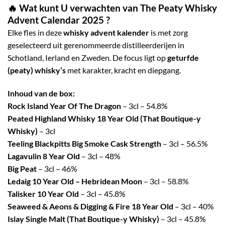
🔥 Wat kunt U verwachten van
The Peaty Whisky
Advent Calendar 2025
?
Elke fles in deze
whisky advent kalender
is met zorg
geselecteerd uit gerenommeerde distilleerderijen in
Schotland, Ierland en Zweden.
De focus ligt op
geturfde
(peaty) whisky’s
met karakter, kracht en diepgang.
Inhoud van de box:
Rock Island Year Of The Dragon
– 3cl – 54.8%
Peated Highland Whisky 18 Year Old (That Boutique-y
Whisky)
– 3cl
Teeling Blackpitts Big Smoke Cask Strength
– 3cl – 56.5%
Lagavulin 8 Year Old
– 3cl – 48%
Big Peat
– 3cl – 46%
Ledaig 10 Year Old – Hebridean Moon
– 3cl – 58.8%
Talisker 10 Year Old
– 3cl – 45.8%
Seaweed & Aeons & Digging & Fire 18 Year Old
– 3cl – 40%
Islay Single Malt (That Boutique-y Whisky)
– 3cl – 45.8%