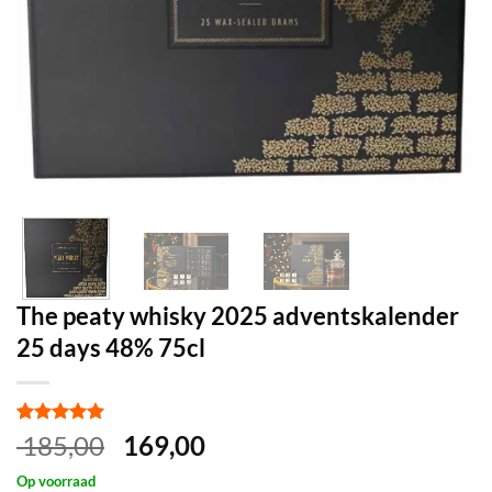
The peaty whisky 2025 adventskalender
25 days 48% 75cl
Gewaardeerd
1
Oorspronkelijke
Huidige
185,00
169,00
5
op 5
prijs
prijs
gebaseerd
Op voorraad
op
klant