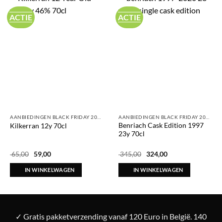
ACTIE
ACTIE
AANBIEDINGEN BLACK FRIDAY 2025
AANBIEDINGEN BLACK FRIDAY 2025
Benriach Cask Edition 1997
Kilkerran 12y 70cl
23y 70cl
Oorspronkelijke
Huidige
Oorspronkelijke
Huidige
65,00
59,00
345,00
324,00
prijs
prijs
prijs
prijs
was:
is:
was:
is:
IN WINKELWAGEN
IN WINKELWAGEN
€ 65,00.
€ 59,00.
€ 345,00.
€ 324,00.
✓ Gratis pakketverzending vanaf 120 Euro in België. 140