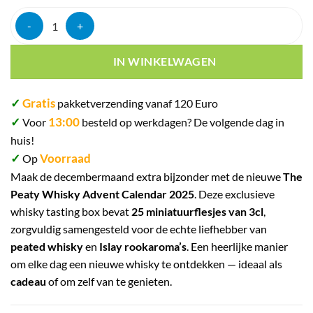
was:
is:
waardering
€ 185,00.
€ 169,00.
The peaty whisky 2025 adventskalender 25 days 48% 75cl aantal
IN WINKELWAGEN
✓
Gratis
pakketverzending vanaf 120 Euro
✓
13:00
Voor
besteld op werkdagen? De volgende dag in
huis!
✓
Voorraad
Op
Maak de decembermaand extra bijzonder met de nieuwe
The
Peaty Whisky Advent Calendar 2025
.
Deze exclusieve
whisky tasting box bevat
25 miniatuurflesjes van 3cl
,
zorgvuldig samengesteld voor de echte liefhebber van
peated whisky
en
Islay rookaroma’s
.
Een heerlijke manier
om elke dag een nieuwe whisky te ontdekken — ideaal als
cadeau
of om zelf van te genieten.