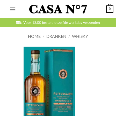
Ga
0
naar
inhoud
Betaal veilig en achteraf
HOME
/
DRANKEN
/
WHISKY